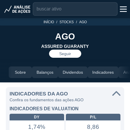
INÍCIO
STOCKS
AGO
AGO
ASSURED GUARANTY
Seguir
Sobre
Balanços
Dividendos
Indicadores
Aná
INDICADORES DA AGO
Confira os fundamentos das ações AGO
INDICADORES DE VALUATION
DY
P/L
1,74%
8,86