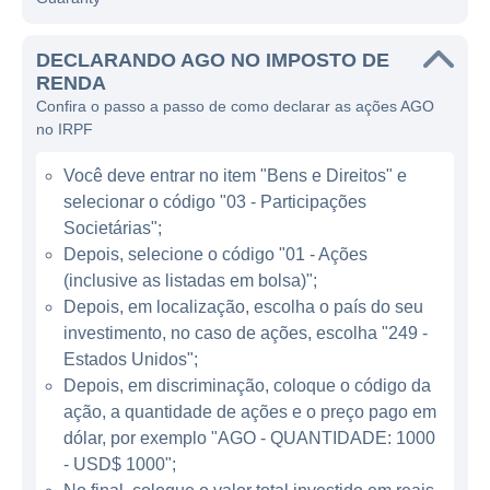
financeiras, incluindo títulos de dívida e
projetos municipais.
DECLARANDO AGO NO IMPOSTO DE
RENDA
A atuação da Assured Guaranty abrange
Confira o passo a passo de como declarar as ações AGO
uma variedade de mercados, com foco
no IRPF
principal em produtos financeiros nos quais
Você deve entrar no item "Bens e Direitos" e
oferece garantias de pagamento,
selecionar o código "03 - Participações
principalmente em relação a títulos
Societárias";
municipais, imobiliários e de infraestrutura.
Depois, selecione o código "01 - Ações
Com a capacidade de garantir um
(inclusive as listadas em bolsa)";
pagamento a um investidor no caso de
Depois, em localização, escolha o país do seu
inadimplência do emissor, a companhia se
investimento, no caso de ações, escolha "249 -
tornou um player significativo no mercado de
Estados Unidos";
garantias. Seus serviços são projetados para
Depois, em discriminação, coloque o código da
ação, a quantidade de ações e o preço pago em
inspirar confiança e segurança financeira em
dólar, por exemplo "AGO - QUANTIDADE: 1000
transações que, de outra forma, poderiam
- USD$ 1000";
ser vistas como arriscadas.