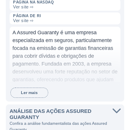
PÁGINA NA NASDAQ
Ver site ⇨
PÁGINA DE RI
Ver site ⇨
A Assured Guaranty é uma empresa
especializada em seguros, particularmente
focada na emissão de garantias financeiras
para cobrir dívidas e obrigações de
pagamento. Fundada em 2003, a empresa
desenvolveu uma forte reputação no setor de
garantias, oferecendo produtos que ajudam
a proteger investidores e credores contra
Ler mais
perdas financeiras e inadimplência. O
negócio da Assured Guaranty está centrado
em fornecer garantias de crédito e serviços
ANÁLISE DAS AÇÕES ASSURED
GUARANTY
relacionados, atuando como uma ponte de
Confira a análise fundamentalista das ações Assured
segurança para diversas transações
Guaranty