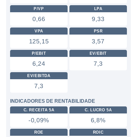
P/VP
LPA
0,66
9,33
VPA
PSR
125,15
3,57
P/EBIT
EV/EBIT
6,24
7,3
EV/EBITDA
7,3
INDICADORES DE RENTABILIDADE
C. RECEITA 5A
C. LUCRO 5A
-0,09%
6,8%
ROE
ROIC