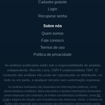
A Assured Guaranty opera
Cadastro gratuito
predominantemente nos Estados Unidos,
Login
onde sua presença é forte e bem
Recuperar senha
estabelecida. No entanto, a empresa
Sobre nós
também se expandiu para outros mercados
internacionais, garantindo operações em
Quem somos
países da América Latina e Europa. A
Fale conosco
atuação internacional é um componente
Termos de uso
estratégico chave, permitindo que a empresa
Política de privacidade
beneficie-se da diversificação geográfica e
reduza a exposição a riscos locais.
As análises publicadas estão sob a responsabilidade do analista
independente, Marcílio Lima, CNPI Fundamentalista 7947. O
As principais linhas de negócios da Assured
conteúdo das análises não pode ser reproduzido ou distribuído, no
todo ou em parte, a qualquer terceiro sem autorização expressa.
Guaranty incluem a emissão de garantias
para títulos, seguros de crédito e consultoria
As análises realizadas são baseadas em informações públicas, como
demonstrativos contábeis, fatos relevantes e demais informações fornecidas
em avaliações de risco. A empresa também
pelas empresas sob cobertura, de fontes consideradas confiáveis, como
B3
,
está envolvida na gestão de ativos e na
CVM
e página de relação com investidores das empresas. Assim, o Análise de
Ações não responde pela veracidade das informações apresentadas pelas