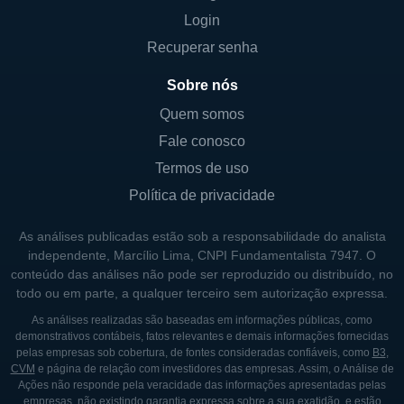
Login
sistemas de controle de acesso.
Recuperar senha
Além disso, a ADT é um fornecedora de
soluções de segurança contra incêndios,
Sobre nós
contribuindo para a proteção de prédios e
Quem somos
instalações. Esses serviços são
Fale conosco
complementados por um suporte técnico
Termos de uso
acessível, que garante que os equipamentos
Política de privacidade
estejam sempre funcionando corretamente,
aumentando a confiança dos clientes na
As análises publicadas estão sob a responsabilidade do analista
eficácia de suas soluções de segurança.
independente, Marcílio Lima, CNPI Fundamentalista 7947. O
conteúdo das análises não pode ser reproduzido ou distribuído, no
todo ou em parte, a qualquer terceiro sem autorização expressa.
CONTROLADORES E PRINCIPAIS
As análises realizadas são baseadas em informações públicas, como
SÓCIOS DA ADT
demonstrativos contábeis, fatos relevantes e demais informações fornecidas
pelas empresas sob cobertura, de fontes consideradas confiáveis, como
B3
,
A ADT é controlada por conglomerados que
CVM
e página de relação com investidores das empresas. Assim, o Análise de
Ações não responde pela veracidade das informações apresentadas pelas
buscam consolidar o setor de segurança
empresas, não existindo garantia expressa sobre a sua exatidão, e estão