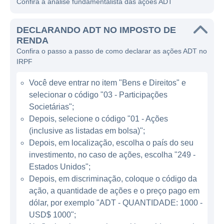
Confira a análise fundamentalista das ações ADT
qualidade.
A ADT ganha dinheiro principalmente através
DECLARANDO ADT NO IMPOSTO DE
da venda de equipamentos de segurança e
RENDA
Confira o passo a passo de como declarar as ações ADT no
da prestação de serviços de monitoramento.
IRPF
A empresa possui um modelo de negócios
baseado na assinatura mensal dos seus
Você deve entrar no item "Bens e Direitos" e
serviços, o que proporciona uma receita
selecionar o código "03 - Participações
recorrente e estável. Além disso, a ADT
Societárias";
oferece serviços de consultoria em
Depois, selecione o código "01 - Ações
(inclusive as listadas em bolsa)";
segurança, ajudando seus clientes a
Depois, em localização, escolha o país do seu
identificar suas necessidades específicas e
investimento, no caso de ações, escolha "249 -
criando soluções personalizadas.
Estados Unidos";
Depois, em discriminação, coloque o código da
ATUAÇÃO DA ADT
ação, a quantidade de ações e o preço pago em
dólar, por exemplo "ADT - QUANTIDADE: 1000 -
Presente em diversos países, a ADT se
USD$ 1000";
destaca principalmente nos Estados Unidos,