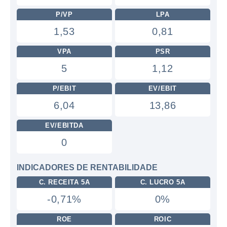
P/VP
LPA
1,53
0,81
VPA
PSR
5
1,12
P/EBIT
EV/EBIT
6,04
13,86
EV/EBITDA
0
INDICADORES DE RENTABILIDADE
C. RECEITA 5A
C. LUCRO 5A
-0,71%
0%
ROE
ROIC