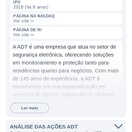
IPO
2018 (há 8 anos)
PÁGINA NA NASDAQ
Ver site ⇨
PÁGINA DE RI
Ver site ⇨
A ADT é uma empresa que atua no setor de
segurança eletrônica, oferecendo soluções
em monitoramento e proteção tanto para
residências quanto para negócios. Com mais
de 145 anos de experiência, a ADT é
reconhecida por sua especialização em
sistemas de alarme, instalação de câmeras
de segurança e serviços de monitoramento
Ler mais
24 horas. O foco da companhia é garantir a
segurança dos seus clientes, utilizando
tecnologia de ponta e um atendimento de
ANÁLISE DAS AÇÕES ADT