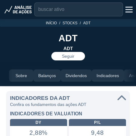
INÍCIO
STOCKS
ADT
ADT
ADT
Seguir
Sobre
Balanços
Dividendos
Indicadores
Aná
INDICADORES DA ADT
Confira os fundamentos das ações ADT
INDICADORES DE VALUATION
DY
P/L
2,88%
9,48