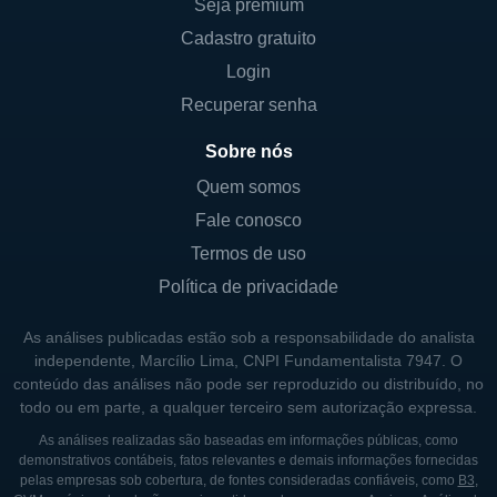
desenvolvimento, mas também mantém um
Seja premium
compromisso firme com a conformidade às
Cadastro gratuito
regulamentações, com investigações clínicas
Login
rigorosas para garantir a segurança e a
Recuperar senha
eficácia de seus produtos antes de serem
disponibilizados ao mercado.
Sobre nós
Quem somos
CONTROLADORES E ESTRUTURA
Fale conosco
ACIONÁRIA
Termos de uso
Política de privacidade
A estrutura acionária da Adamas é composta
por diversos acionistas, que incluem tanto
As análises publicadas estão sob a responsabilidade do analista
instituições financeiras quanto indivíduos.
independente, Marcílio Lima, CNPI Fundamentalista 7947. O
Embora a informação sobre controladores
conteúdo das análises não pode ser reproduzido ou distribuído, no
todo ou em parte, a qualquer terceiro sem autorização expressa.
específicos não seja frequentemente
divulgada, a empresa é uma entidade
As análises realizadas são baseadas em informações públicas, como
demonstrativos contábeis, fatos relevantes e demais informações fornecidas
pública e suas ações são negociadas em
pelas empresas sob cobertura, de fontes consideradas confiáveis, como
B3
,