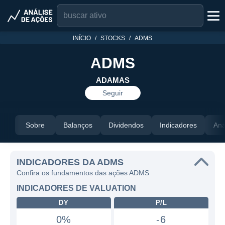
INÍCIO
STOCKS
ADMS
ADMS
ADAMAS
Seguir
Sobre
Balanços
Dividendos
Indicadores
Aná
INDICADORES DA ADMS
Confira os fundamentos das ações ADMS
INDICADORES DE VALUATION
DY
P/L
0%
-6