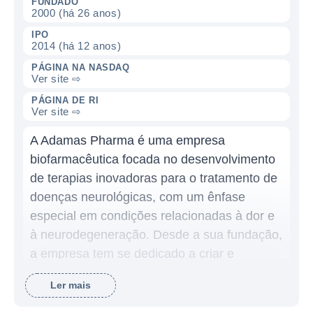
FUNDADO
2000 (há 26 anos)
IPO
2014 (há 12 anos)
PÁGINA NA NASDAQ
Ver site ⇨
PÁGINA DE RI
Ver site ⇨
A Adamas Pharma é uma empresa
biofarmacêutica focada no desenvolvimento
de terapias inovadoras para o tratamento de
doenças neurológicas, com um ênfase
especial em condições relacionadas à dor e
à neurodegeneração. Desde a sua fundação,
a empresa tem se dedicado a criar e
comercializar medicamentos que visam
Ler mais
melhorar a qualidade de vida dos pacientes
que sofrem de distúrbios como a doença de