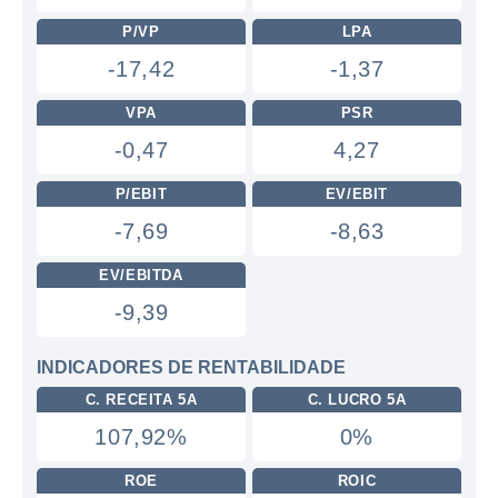
P/VP
LPA
-17,42
-1,37
VPA
PSR
-0,47
4,27
P/EBIT
EV/EBIT
-7,69
-8,63
EV/EBITDA
-9,39
INDICADORES DE RENTABILIDADE
C. RECEITA 5A
C. LUCRO 5A
107,92%
0%
ROE
ROIC