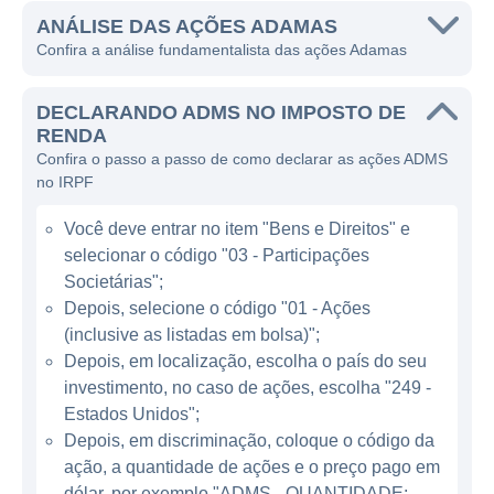
Alzheimer, esclerose múltipla e outros
ANÁLISE DAS AÇÕES ADAMAS
Confira a análise fundamentalista das ações Adamas
distúrbios do sistema nervoso central.
A Adamas Pharma tem seu foco em terapias
DECLARANDO ADMS NO IMPOSTO DE
baseadas em suas plataformas de drogas
RENDA
Confira o passo a passo de como declarar as ações ADMS
inovadoras. Seu principal produto, que é
no IRPF
uma combinação de medicamentos, busca a
eficácia no tratamento de condições que
Você deve entrar no item "Bens e Direitos" e
afetam o sistema nervoso, visando não
selecionar o código "03 - Participações
apenas a redução dos sintomas, mas o
Societárias";
aprimoramento do tratamento a longo prazo.
Depois, selecione o código "01 - Ações
(inclusive as listadas em bolsa)";
Os produtos da empresa, portanto, não só
Depois, em localização, escolha o país do seu
são utilizados para o alívio de sintomas, mas
investimento, no caso de ações, escolha "249 -
também para a modificação da progressão
Estados Unidos";
das doenças.
Depois, em discriminação, coloque o código da
ação, a quantidade de ações e o preço pago em
ATUAÇÃO DA ADAMAS PHARMA
dólar, por exemplo "ADMS - QUANTIDADE: