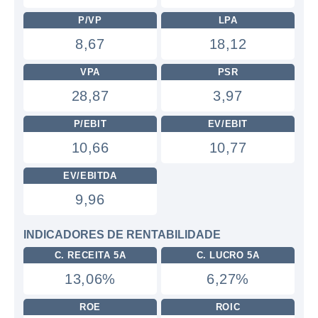
P/VP
LPA
8,67
18,12
VPA
PSR
28,87
3,97
P/EBIT
EV/EBIT
10,66
10,77
EV/EBITDA
9,96
INDICADORES DE RENTABILIDADE
C. RECEITA 5A
C. LUCRO 5A
13,06%
6,27%
ROE
ROIC