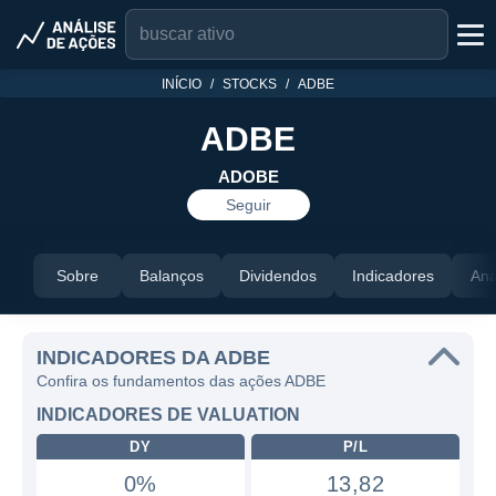
INÍCIO
STOCKS
ADBE
ADBE
ADOBE
Seguir
Sobre
Balanços
Dividendos
Indicadores
Aná
INDICADORES DA ADBE
Confira os fundamentos das ações ADBE
INDICADORES DE VALUATION
DY
P/L
0%
13,82