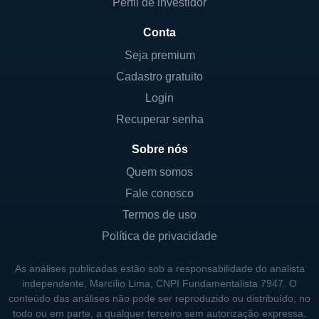
de vídeo.
Perfil de investidor
Experience Cloud: um conjunto de
Conta
soluções que possibilita experiências
Seja premium
atraentes ao cliente, reunindo análise de
Cadastro gratuito
dados e serviços de marketing.
Login
Document Cloud: abrangendo serviços
Recuperar senha
para manipulação de documentos, como
editores PDF e ferramentas para
Sobre nós
assinaturas eletrônicas.
Quem somos
Em termos de presença global, a Adobe atua
Fale conosco
em vários países, estabelecendo escritórios
Termos de uso
e centros de desenvolvimento em locais
Política de privacidade
estratégicos, incluindo América do Norte,
As análises publicadas estão sob a responsabilidade do analista
Europa, Ásia e outras regiões, o que a ajuda
independente, Marcílio Lima, CNPI Fundamentalista 7947. O
a permanecer próxima de seus clientes e
conteúdo das análises não pode ser reproduzido ou distribuído, no
entender as tendências locais do mercado.
todo ou em parte, a qualquer terceiro sem autorização expressa.