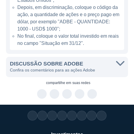
Estados Unidos";
Document Cloud, que facilita o uso de
Depois, em discriminação, coloque o código da
documentos PDF e a coleta de assinaturas
ação, a quantidade de ações e o preço pago em
eletrônicas através do Adobe Sign. A receita
dólar, por exemplo "ADBE - QUANTIDADE:
da Adobe provém majoritariamente de
1000 - USD$ 1000";
vendas de software por assinatura,
No final, coloque o valor total investido em reais
no campo "Situação em 31/12".
permitindo aos usuários acesso a um
conjunto sempre atualizado de ferramentas,
além de intercalações de serviços em nuvem
DISCUSSÃO SOBRE ADOBE
que tornam o trabalho colaborativo mais
Confira os comentários para as ações Adobe
eficiente.
compartilhe em
suas redes
ATUAÇÃO DA ADOBE
A Adobe opera de maneira significativa em
várias verticais de mercado, com um forte
foco em criatividade digital, marketing e
experiências digitais, sendo um pilar