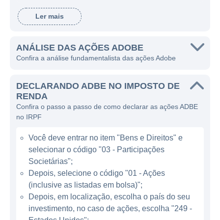
Warnock e Charles Geschke, veio ao mundo
Ler mais
para revolucionar a forma como as pessoas
criam, publicam e interagem com o conteúdo
digital. Desde seu surgimento, a Adobe
ANÁLISE DAS AÇÕES ADOBE
Confira a análise fundamentalista das ações Adobe
tornou-se um nome central na tecnologia de
criação de conteúdo e está na vanguarda da
DECLARANDO ADBE NO IMPOSTO DE
inovação em aplicativos que ajudam
RENDA
empresas e indivíduos a se expressar de
Confira o passo a passo de como declarar as ações ADBE
maneira criativa.
no IRPF
A Adobe atua em diversas áreas da
Você deve entrar no item "Bens e Direitos" e
computação, oferecendo produtos que vão
selecionar o código "03 - Participações
desde edição e manipulação de imagens,
Societárias";
como o Adobe Photoshop, até ferramentas
Depois, selecione o código "01 - Ações
(inclusive as listadas em bolsa)";
de criação de vídeos, como o Adobe
Depois, em localização, escolha o país do seu
Premiere Pro. Além disso, a empresa é
investimento, no caso de ações, escolha "249 -
reconhecida por sua plataforma Adobe