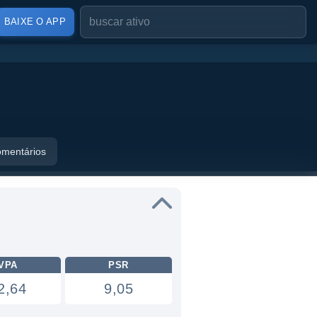
BAIXE O APP
mentários
VPA
PSR
2,64
9,05