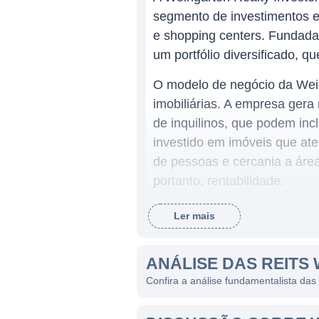
segmento de investimentos e
e shopping centers. Fundada
um portfólio diversificado, 
O modelo de negócio da Wein
imobiliárias. A empresa gera
de inquilinos, que podem inc
investido em imóveis que at
de pessoas e cercania a áre
portanto, rentabilidade.
Ler mais
ATUAÇÃO DA WEINGARTE
A Weingarten opera em diver
ANÁLISE DAS REITS 
Califórnia, Flórida, e muito
Confira a análise fundamentalista das
estão localizados em regiões
inquilinos e consumidores.