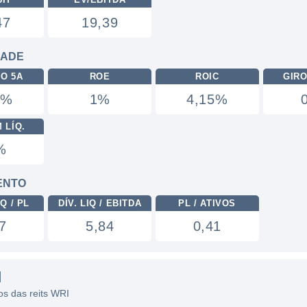
47
19,39
DADE
RO 5A
ROE
ROIC
GIRO
4%
1%
4,15%
 LÍQ.
%
ENTO
Q / PL
DÍV. LIQ / EBITDA
PL / ATIVOS
7
5,84
0,41
I
cos das reits WRI