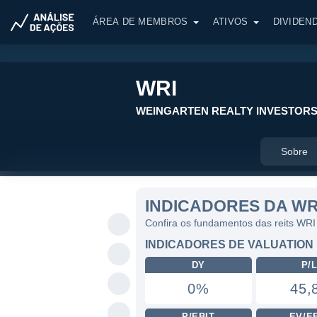
ÁREA DE MEMBROS
ATIVOS
DIVIDEN
WRI
WEINGARTEN REALTY INVESTOR
Sobre
INDICADORES DA WR
Confira os fundamentos das reits WRI
INDICADORES DE VALUATION
DY
P/
0%
45,
P/EBIT
EV/E