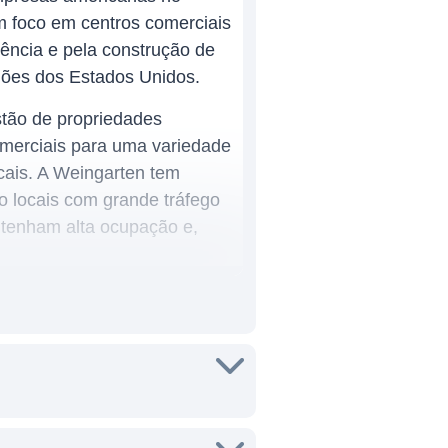
m foco em centros comerciais
ência e pela construção de
giões dos Estados Unidos.
stão de propriedades
comerciais para uma variedade
cais. A Weingarten tem
 locais com grande tráfego
ntenham alta ocupação e,
m estados como Texas,
especialmente aqueles que
 a atratividade para os