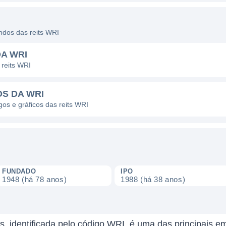
endos das reits WRI
A WRI
 reits WRI
OS DA WRI
gos e gráficos das reits WRI
FUNDADO
IPO
1948 (há 78 anos)
1988 (há 38 anos)
s, identificada pelo código WRI, é uma das principais 