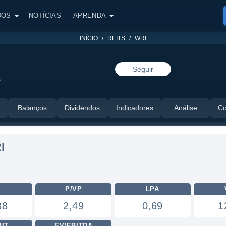
DOS
NOTÍCIAS
APRENDA
INÍCIO
REITS
WRI
Seguir
S
Balanços
Dividendos
Indicadores
Análise
Co
I
L
P/VP
LPA
88
2,49
0,69
1
BIT
EV/EBITDA