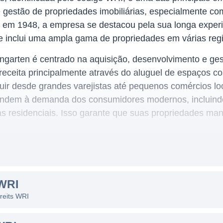
 gestão de propriedades imobiliárias, especialmente co
 em 1948, a empresa se destacou pela sua longa experi
que inclui uma ampla gama de propriedades em várias re
garten é centrado na aquisição, desenvolvimento e ge
 receita principalmente através do aluguel de espaços 
luir desde grandes varejistas até pequenos comércios lo
endem à demanda dos consumidores modernos, incluindo
as residenciais. Isso garante que suas propriedades ma
N REALTY INVESTORS
sas áreas dos Estados Unidos e possui propriedades e
WRI
s outros. A empresa se concentra em imóveis de varejo, 
 reits WRI
 urbanas de alta densidade populacional, o que aumenta