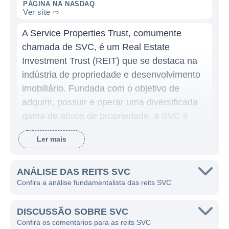
PÁGINA NA NASDAQ
Ver site ⇨
A Service Properties Trust, comumente
chamada de SVC, é um Real Estate
Investment Trust (REIT) que se destaca na
indústria de propriedade e desenvolvimento
imobiliário. Fundada com o objetivo de
adquirir, possuir e operar uma diversificada
gama de ativos de propriedade, a SVC é
focada principalmente em propriedades
Ler mais
voltadas para o setor de hospitalidade e
saúde, oferecendo uma vasta gama de
serviços para os seus locatários.
ANÁLISE DAS REITS SVC
Confira a análise fundamentalista das reits SVC
A SVC é um dos maiores proprietários e
operadores de imóveis no setor da saúde
DISCUSSÃO SOBRE SVC
nos Estados Unidos e ocupa uma posição
Confira os comentários para as reits SVC