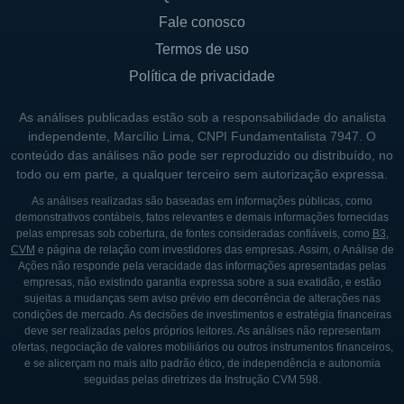
receita estável em um setor que
Fale conosco
demonstra demanda constante.
Termos de uso
Política de privacidade
MODELO DE RECEITA
A SVC gera receita principalmente por meio
As análises publicadas estão sob a responsabilidade do analista
independente, Marcílio Lima, CNPI Fundamentalista 7947. O
da locação de suas propriedades. Os
conteúdo das análises não pode ser reproduzido ou distribuído, no
imóveis são alugados para operadoras de
todo ou em parte, a qualquer terceiro sem autorização expressa.
hotéis e prestadores de serviços de saúde,
As análises realizadas são baseadas em informações públicas, como
que pagam aluguéis regulares com base em
demonstrativos contábeis, fatos relevantes e demais informações fornecidas
pelas empresas sob cobertura, de fontes consideradas confiáveis, como
B3
,
contratos de longo prazo. Isso cria um fluxo
CVM
e página de relação com investidores das empresas. Assim, o Análise de
de caixa consistente, que é um dos
Ações não responde pela veracidade das informações apresentadas pelas
empresas, não existindo garantia expressa sobre a sua exatidão, e estão
principais atrativos para os investidores no
sujeitas a mudanças sem aviso prévio em decorrência de alterações nas
setor de REITs.
condições de mercado. As decisões de investimentos e estratégia financeiras
deve ser realizadas pelos próprios leitores. As análises não representam
ofertas, negociação de valores mobiliários ou outros instrumentos financeiros,
Esses contratos de locação são projetados
e se alicerçam no mais alto padrão ético, de independência e autonomia
para durar vários anos, oferecendo a SVC
seguidas pelas diretrizes da Instrução CVM 598.
uma previsibilidade significativa em sua