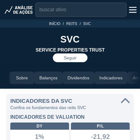
INÍCIO
REITS
SVC
SVC
SERVICE PROPERTIES TRUST
Seguir
Sobre
Balanços
Dividendos
Indicadores
Aná
INDICADORES DA SVC
Confira os fundamentos das reits SVC
INDICADORES DE VALUATION
DY
P/L
1%
-21,92