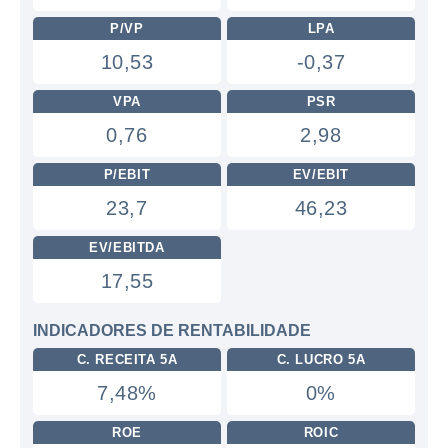
P/VP
LPA
10,53
-0,37
VPA
PSR
0,76
2,98
P/EBIT
EV/EBIT
23,7
46,23
EV/EBITDA
17,55
INDICADORES DE RENTABILIDADE
C. RECEITA 5A
C. LUCRO 5A
7,48%
0%
ROE
ROIC