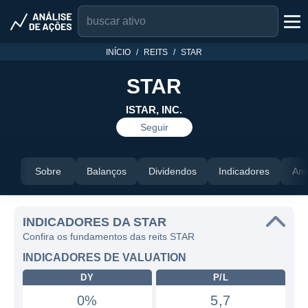
INÍCIO
REITS
STAR
STAR
ISTAR, INC.
Seguir
Sobre
Balanços
Dividendos
Indicadores
Aná
INDICADORES DA STAR
Confira os fundamentos das reits STAR
INDICADORES DE VALUATION
DY
P/L
0%
5,7