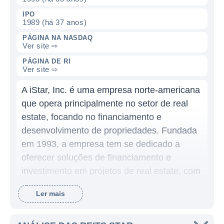
IPO
1989 (há 37 anos)
PÁGINA NA NASDAQ
Ver site ⇨
PÁGINA DE RI
Ver site ⇨
A iStar, Inc. é uma empresa norte-americana
que opera principalmente no setor de real
estate, focando no financiamento e
desenvolvimento de propriedades. Fundada
em 1993, a empresa tem se dedicado a
oferecer soluções de financiamento e
investimento em projetos de real estate, com
uma abordagem que combina sua expertise
Ler mais
em desenvolvimento e seu conhecimento
profundo do mercado imobiliário.