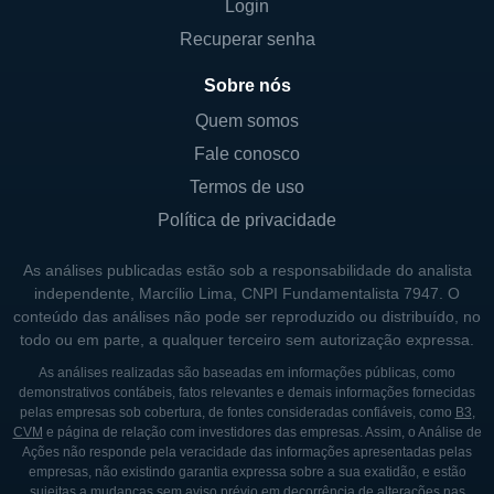
Login
estate investment. A atuação em real estate
Recuperar senha
finance envolve oferecer financiamento a
desenvolvedores e proprietários de imóveis
Sobre nós
por meio de várias formas de estruturação
Quem somos
de dívida e investimentos equitativos. Na
Fale conosco
área de desenvolvimento, a iStar prossegue
Termos de uso
com a construção de propriedades do zero e
Política de privacidade
a revitalização de ativos existentes,
buscando sempre otimizar o uso do terreno e
As análises publicadas estão sob a responsabilidade do analista
agregar valor aos imóveis. Já na vertente de
independente, Marcílio Lima, CNPI Fundamentalista 7947. O
investimentos, a empresa busca adquirir e
conteúdo das análises não pode ser reproduzido ou distribuído, no
todo ou em parte, a qualquer terceiro sem autorização expressa.
manter ativos que possuem potencial de
As análises realizadas são baseadas em informações públicas, como
apreciabilidade a longo prazo.
demonstrativos contábeis, fatos relevantes e demais informações fornecidas
pelas empresas sob cobertura, de fontes consideradas confiáveis, como
B3
,
CVM
e página de relação com investidores das empresas. Assim, o Análise de
A ISTAR HOJE
Ações não responde pela veracidade das informações apresentadas pelas
empresas, não existindo garantia expressa sobre a sua exatidão, e estão
Presente em diversas localidades, a iStar
sujeitas a mudanças sem aviso prévio em decorrência de alterações nas