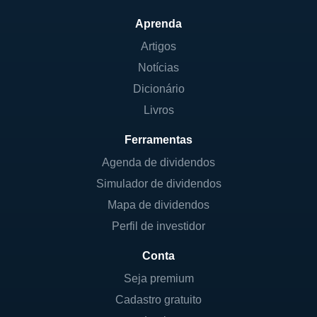
Estados Unidos, onde possui uma presença
Aprenda
significativa em diversas áreas
Artigos
metropolitanas. A empresa é conhecida por
Notícias
seu compromisso em desenvolver
propriedades que atendam às necessidades
Dicionário
locais, seja por meio do financiamento,
Livros
desenvolvimento ou arrendamento de
Ferramentas
imóveis. Isso inclui desde projetos de grande
Agenda de dividendos
escala, como complexos habitacionais e
Simulador de dividendos
centros comerciais, até financiamentos para
empreendimentos menores, mas igualmente
Mapa de dividendos
importantes para o crescimento econômico
Perfil de investidor
local.
Conta
As linhas de negócios da iStar são
Seja premium
categoricamente divididas em: real estate
Cadastro gratuito
finance, real estate development e real