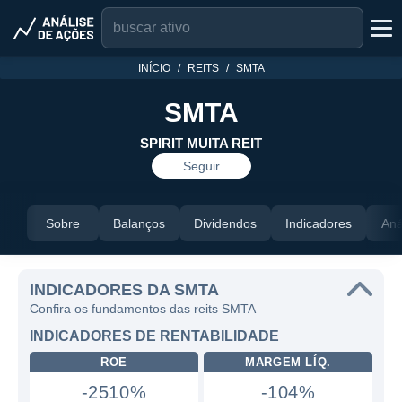
INÍCIO
REITS
SMTA
SMTA
SPIRIT MUITA REIT
Seguir
Sobre
Balanços
Dividendos
Indicadores
Aná
INDICADORES DA SMTA
Confira os fundamentos das reits SMTA
INDICADORES DE RENTABILIDADE
ROE
MARGEM LÍQ.
-2510%
-104%