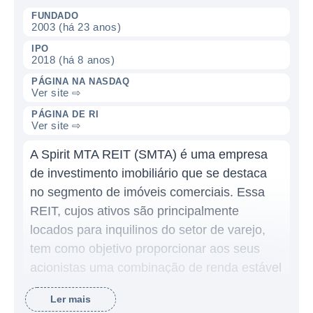
FUNDADO
2003 (há 23 anos)
IPO
2018 (há 8 anos)
PÁGINA NA NASDAQ
Ver site ⇨
PÁGINA DE RI
Ver site ⇨
A Spirit MTA REIT (SMTA) é uma empresa
de investimento imobiliário que se destaca
no segmento de imóveis comerciais. Essa
REIT, cujos ativos são principalmente
locados para inquilinos do setor de varejo,
tem como objetivo proporcionar aos seus
acionistas uma combinação de renda estável
e crescimento ao longo do tempo através de
Ler mais
seu portfólio diversificado de propriedades.