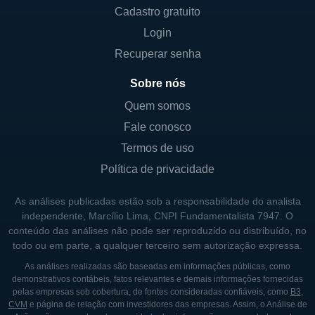
de varejo, também inclui outras categorias
Cadastro gratuito
de propriedades comerciais. Essa
Login
diversificação geográfica e setorial é uma
Recuperar senha
estratégia que visa mitigar riscos e melhorar
a robustez financeira da empresa.
Sobre nós
Quem somos
CONTROLADORES E PRINCIPAIS
Fale conosco
SÓCIOS
Termos de uso
A Spirit MTA REIT é composta por um time
Política de privacidade
executivo que gerencia suas operações,
As análises publicadas estão sob a responsabilidade do analista
além de contar com o apoio de investidores
independente, Marcílio Lima, CNPI Fundamentalista 7947. O
institucionais que possuem participação
conteúdo das análises não pode ser reproduzido ou distribuído, no
significativa nas ações da empresa.
todo ou em parte, a qualquer terceiro sem autorização expressa.
Controladores e sócios principais incluem
As análises realizadas são baseadas em informações públicas, como
demonstrativos contábeis, fatos relevantes e demais informações fornecidas
tanto indivíduos quanto entidades, refletindo
pelas empresas sob cobertura, de fontes consideradas confiáveis, como
B3
,
o modelo de financiamento comum em
CVM
e página de relação com investidores das empresas. Assim, o Análise de