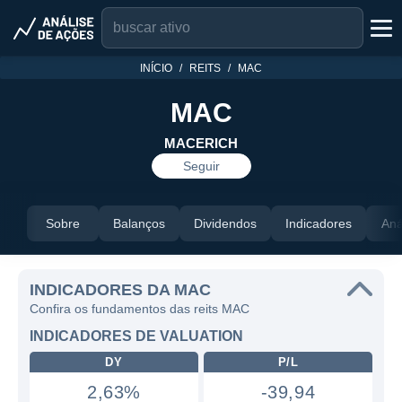
INÍCIO
REITS
MAC
MAC
MACERICH
Seguir
Sobre
Balanços
Dividendos
Indicadores
Aná
INDICADORES DA MAC
Confira os fundamentos das reits MAC
INDICADORES DE VALUATION
DY
P/L
2,63%
-39,94