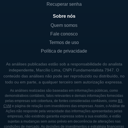
Recuperar senha
Waterfront no Arizona. A Macerich não
apenas se concentra na ocupação de seus
Sobre nós
shoppings, mas também se dedica à
Quem somos
revitalização e modernização de suas
Fale conosco
propriedades para garantir que atendam às
Termos de uso
necessidades mutáveis dos consumidores e
Política de privacidade
tendências de mercado atuais.
As análises publicadas estão sob a responsabilidade do analista
A MACERICH HOJE
independente, Marcílio Lima, CNPI Fundamentalista 7947. O
conteúdo das análises não pode ser reproduzido ou distribuído, no
A Macerich se posiciona como uma das
todo ou em parte, a qualquer terceiro sem autorização expressa.
líderes no setor de shoppings, tendo uma
As análises realizadas são baseadas em informações públicas, como
demonstrativos contábeis, fatos relevantes e demais informações fornecidas
estratégia que envolve tanto a aquisição de
pelas empresas sob cobertura, de fontes consideradas confiáveis, como
B3
,
novos ativos quanto o desenvolvimento de
CVM
e página de relação com investidores das empresas. Assim, o Análise de
Ações não responde pela veracidade das informações apresentadas pelas
propriedades existentes. A empresa
empresas, não existindo garantia expressa sobre a sua exatidão, e estão
frequentemente busca inovações na forma
sujeitas a mudanças sem aviso prévio em decorrência de alterações nas
condições de mercado. As decisões de investimentos e estratégia financeiras
como seus espaços são utilizados,