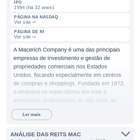
IPO
1994 (há 32 anos)
PÁGINA NA NASDAQ
Ver site ⇨
PÁGINA DE RI
Ver site ⇨
A Macerich Company é uma das principais
empresas de investimento e gestão de
propriedades comerciais nos Estados
Unidos, focando especialmente em centros
de compras e shoppings. Fundada em 1972,
a empresa se especializou em criar e
administrar propriedades de alto valor, se
destacando pela qualidade e atratividade de
Ler mais
seus empreendimentos. A Macerich ocupa
uma posição relevante no mercado, com
uma extensa carteira de ativos em diversas
ANÁLISE DAS REITS MAC