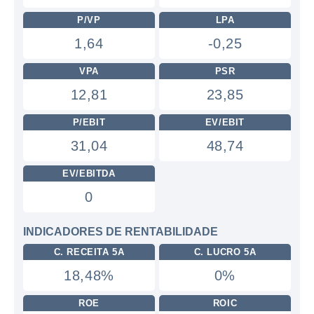
P/VP
LPA
1,64
-0,25
VPA
PSR
12,81
23,85
P/EBIT
EV/EBIT
31,04
48,74
EV/EBITDA
0
INDICADORES DE RENTABILIDADE
C. RECEITA 5A
C. LUCRO 5A
18,48%
0%
ROE
ROIC