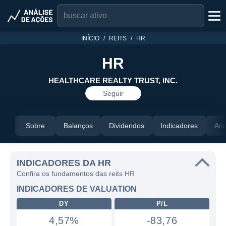
INÍCIO
REITS
HR
HR
HEALTHCARE REALTY TRUST, INC.
Seguir
Sobre
Balanços
Dividendos
Indicadores
Aná
INDICADORES DA HR
Confira os fundamentos das reits HR
INDICADORES DE VALUATION
DY
P/L
4,57%
-83,76