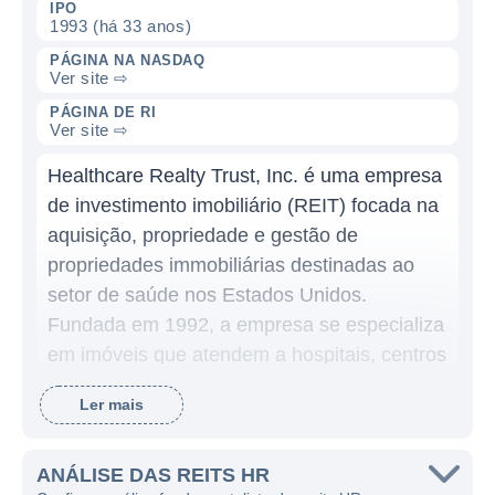
IPO
1993 (há 33 anos)
PÁGINA NA NASDAQ
Ver site ⇨
PÁGINA DE RI
Ver site ⇨
Healthcare Realty Trust, Inc. é uma empresa
de investimento imobiliário (REIT) focada na
aquisição, propriedade e gestão de
propriedades immobiliárias destinadas ao
setor de saúde nos Estados Unidos.
Fundada em 1992, a empresa se especializa
em imóveis que atendem a hospitais, centros
médicos e outras instalações relacionadas à
Ler mais
saúde, com o objetivo de proporcionar um
ambiente apropriado para a prestação de
serviços médicos de qualidade.
ANÁLISE DAS REITS HR