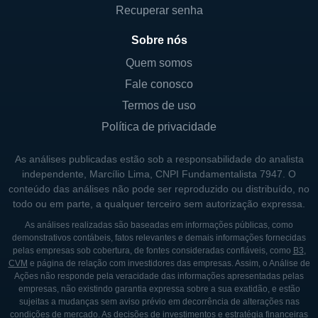
Edifícios de consultórios médicos;
Recuperar senha
Centros de saúde comunitária;
Sobre nós
Instalações para cuidados a longo prazo;
Quem somos
Outras propriedades integradas ao
Fale conosco
cuidado de saúde.
Termos de uso
Com um portfólio focado na qualidade das
Política de privacidade
propriedades e na localização estratégica, a
As análises publicadas estão sob a responsabilidade do analista
Healthcare Realty Trust consegue gerar
independente, Marcílio Lima, CNPI Fundamentalista 7947. O
fluxos de receita estáveis e previsíveis,
conteúdo das análises não pode ser reproduzido ou distribuído, no
sustentados pela demanda contínua por
todo ou em parte, a qualquer terceiro sem autorização expressa.
serviços de saúde em toda a América. Além
As análises realizadas são baseadas em informações públicas, como
demonstrativos contábeis, fatos relevantes e demais informações fornecidas
disso, a empresa se compromete a oferecer
pelas empresas sob cobertura, de fontes consideradas confiáveis, como
B3
,
um bom atendimento ao cliente e atender às
CVM
e página de relação com investidores das empresas. Assim, o Análise de
Ações não responde pela veracidade das informações apresentadas pelas
necessidades dos inquilinos, o que se
empresas, não existindo garantia expressa sobre a sua exatidão, e estão
traduziu em altos índices de retenção de
sujeitas a mudanças sem aviso prévio em decorrência de alterações nas
condições de mercado. As decisões de investimentos e estratégia financeiras
locatários ao longo dos anos.