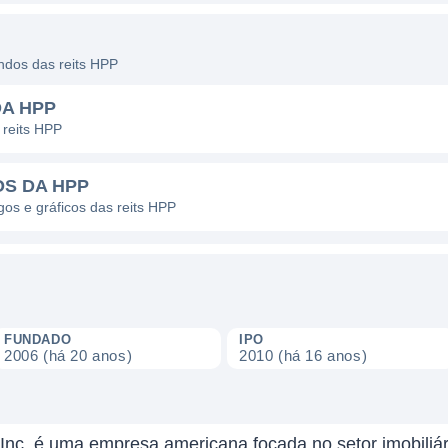
endos das reits HPP
DA HPP
 reits HPP
OS DA HPP
gos e gráficos das reits HPP
FUNDADO
IPO
2006 (há 20 anos)
2010 (há 16 anos)
 Inc. é uma empresa americana focada no setor imobiliá