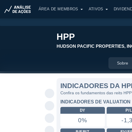
ÁREA DE MEMBROS
ATIVOS
DIVIDEN
HPP
HUDSON PACIFIC PROPERTIES, IN
Sobre
INDICADORES DA HP
Confira os fundamentos das reits HPP
INDICADORES DE VALUATION
DY
P/
0%
-1,
P/EBIT
EV/E