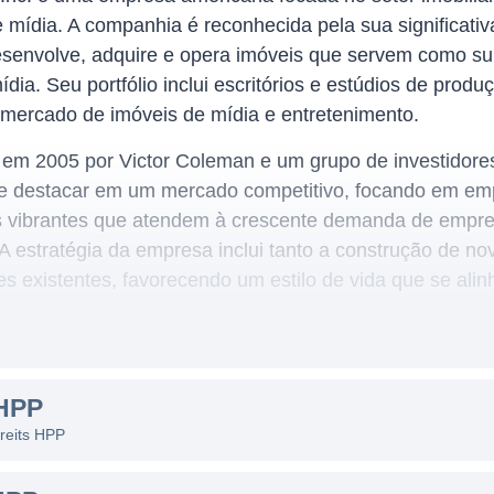
 mídia. A companhia é reconhecida pela sua significati
senvolve, adquire e opera imóveis que servem como sup
mídia. Seu portfólio inclui escritórios e estúdios de pro
 mercado de imóveis de mídia e entretenimento.
 em 2005 por Victor Coleman e um grupo de investidores
se destacar em um mercado competitivo, focando em e
s vibrantes que atendem à crescente demanda de empre
A estratégia da empresa inclui tanto a construção de nov
s existentes, favorecendo um estilo de vida que se ali
HPP
eiro principalmente através do aluguel de imóveis come
 reits HPP
range várias linhas de receita, incluindo: aluguéis de e
ões, e também a venda de propriedades e desenvolvimento