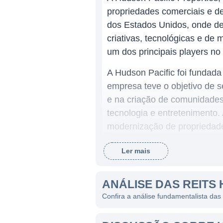
propriedades comerciais e de
dos Estados Unidos, onde de
criativas, tecnológicas e de 
um dos principais players no
A Hudson Pacific foi fundada
empresa teve o objetivo de 
e na criação de comunidade
tecnologia e entretenimento. 
modernização de propriedade
de trabalho e vida urbana.
Ler mais
MODELO DE NEGÓCIO
ANÁLISE DAS REITS 
A Hudson Pacific ganha dinh
Confira a análise fundamentalista das
um modelo de negócios que ab
estúdios de filmes e televis