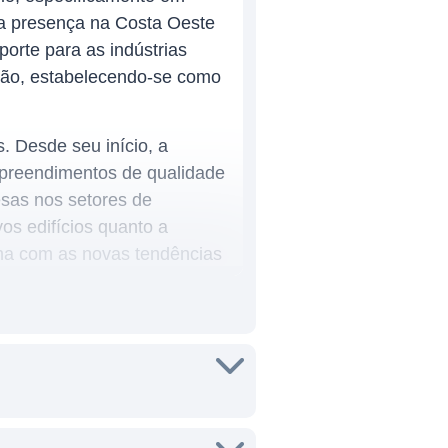
va presença na Costa Oeste
orte para as indústrias
dução, estabelecendo-se como
. Desde seu início, a
mpreendimentos de qualidade
sas nos setores de
os edifícios quanto a
nha com as novas tendências
rciais. A empresa opera com
scritórios, locação de
 de projetos imobiliários.