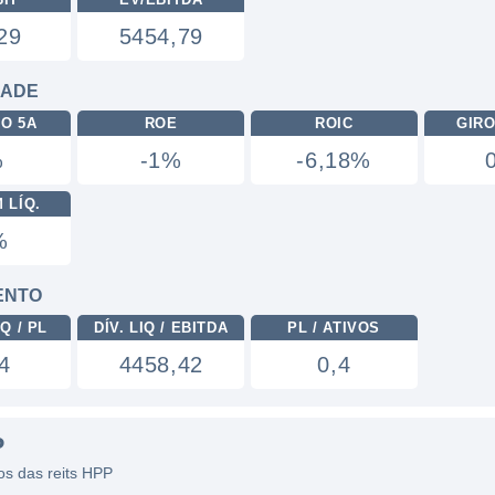
29
5454,79
DADE
RO 5A
ROE
ROIC
GIRO
%
-1%
-6,18%
 LÍQ.
%
ENTO
Q / PL
DÍV. LIQ / EBITDA
PL / ATIVOS
4
4458,42
0,4
P
cos das reits HPP