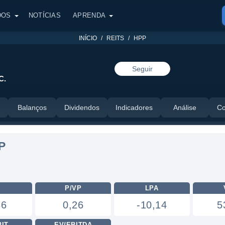
DOS
NOTÍCIAS
APRENDA
INÍCIO
REITS
HPP
Seguir
C.
Balanços
Dividendos
Indicadores
Análise
Co
P
L
P/VP
LPA
36
0,26
-10,14
5
BIT
EV/EBITDA