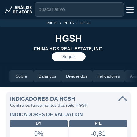
INÍCIO
REITS
HGSH
HGSH
CHINA HGS REAL ESTATE, INC.
Seguir
Sobre
Balanços
Dividendos
Indicadores
Aná
INDICADORES DA HGSH
Confira os fundamentos das reits HGSH
INDICADORES DE VALUATION
DY
P/L
0%
-0,81