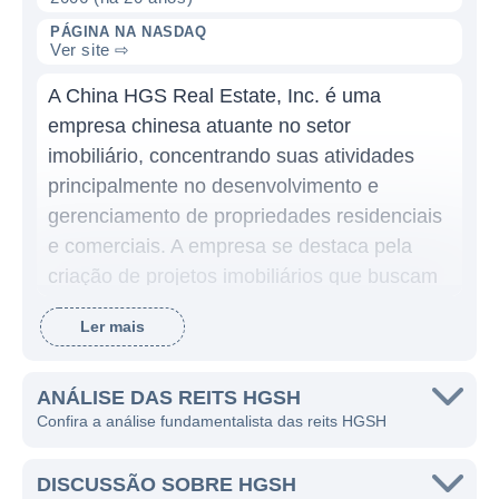
PÁGINA NA NASDAQ
Ver site ⇨
A China HGS Real Estate, Inc. é uma
empresa chinesa atuante no setor
imobiliário, concentrando suas atividades
principalmente no desenvolvimento e
gerenciamento de propriedades residenciais
e comerciais. A empresa se destaca pela
criação de projetos imobiliários que buscam
atender às necessidades da crescente
Ler mais
demanda habitacional e comercial na China,
especialmente em áreas em
desenvolvimento.
ANÁLISE DAS REITS HGSH
Confira a análise fundamentalista das reits HGSH
O foco da HGS Real Estate é a construção e
venda de propriedades residenciais, além do
DISCUSSÃO SOBRE HGSH