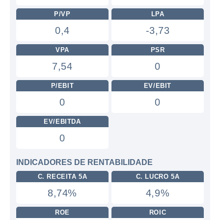
P/VP
LPA
0,4
-3,73
VPA
PSR
7,54
0
P/EBIT
EV/EBIT
0
0
EV/EBITDA
0
INDICADORES DE RENTABILIDADE
C. RECEITA 5A
C. LUCRO 5A
8,74%
4,9%
ROE
ROIC