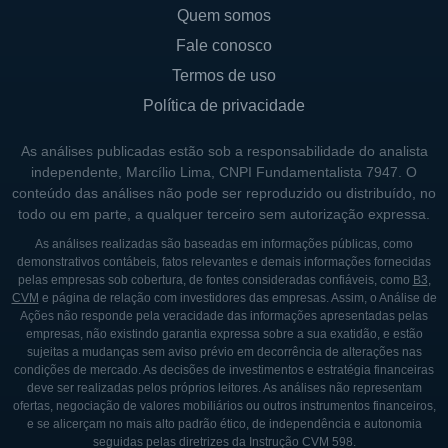
residenciais com opções comerciais que
Quem somos
possam oferecer conveniência e
Fale conosco
atendimento a uma base de clientes
Termos de uso
diversificada.
Política de privacidade
LINHAS DE NEGÓCIO DA HGS REAL
As análises publicadas estão sob a responsabilidade do analista
ESTATE
independente, Marcílio Lima, CNPI Fundamentalista 7947. O
conteúdo das análises não pode ser reproduzido ou distribuído, no
A HGS Real Estate possui várias linhas de
todo ou em parte, a qualquer terceiro sem autorização expressa.
negócios que a posicionam de forma única
As análises realizadas são baseadas em informações públicas, como
demonstrativos contábeis, fatos relevantes e demais informações fornecidas
dentro do mercado imobiliário da China.
pelas empresas sob cobertura, de fontes consideradas confiáveis, como
B3
,
Entre essas linhas, destaca-se o
CVM
e página de relação com investidores das empresas. Assim, o Análise de
Ações não responde pela veracidade das informações apresentadas pelas
desenvolvimento imobiliário, que é o seu
empresas, não existindo garantia expressa sobre a sua exatidão, e estão
principal forte. A empresa se envolve em
sujeitas a mudanças sem aviso prévio em decorrência de alterações nas
condições de mercado. As decisões de investimentos e estratégia financeiras
todas as fases de desenvolvimento, desde a
deve ser realizadas pelos próprios leitores. As análises não representam
compra de terrenos até a construção e a
ofertas, negociação de valores mobiliários ou outros instrumentos financeiros,
e se alicerçam no mais alto padrão ético, de independência e autonomia
venda de unidades. Essa integração permite
seguidas pelas diretrizes da Instrução CVM 598.