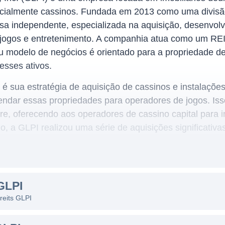
ecialmente cassinos. Fundada em 2013 como uma divis
a independente, especializada na aquisição, desenvolv
 jogos e entretenimento. A companhia atua como um REI
seu modelo de negócios é orientado para a propriedade d
esses ativos.
 é sua estratégia de aquisição de cassinos e instalações
rendar essas propriedades para operadores de jogos. Is
re, oferecendo aos operadores de cassino capital para 
io, a GLPI realizou uma série de aquisições significativ
 aumentaram sua presença no mercado. A companhia se b
de contratos de locação de longo prazo com operadores.
 NEGÓCIOS
GLPI
reits GLPI
r de jogos de azar e entretenimento, que tem mostrado
 opera em diversos estados dos Estados Unidos, onde o