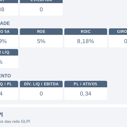
38
0
DADE
RO 5A
ROE
ROIC
GIRO
29%
5%
8,18%
 LÍQ.
%
ENTO
Q / PL
DÍV. LIQ / EBITDA
PL / ATIVOS
4
0
0,34
I
cos das reits GLPI