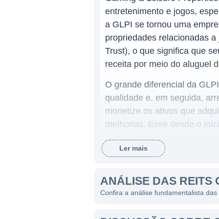
entretenimento e jogos, esp
a GLPI se tornou uma empres
propriedades relacionadas a
Trust), o que significa que 
receita por meio do aluguel d
O grande diferencial da GLPI
qualidade e, em seguida, ar
monetize os ativos que adqui
melhorias. Esse desde o iníc
rapidamente seu portfólio e
Ler mais
receita estável que decorre 
ATUAÇÃO E MODELOS DE
ANÁLISE DAS REITS 
Confira a análise fundamentalista das 
A GLPI concentra-se no seto
nos últimos anos. A empresa