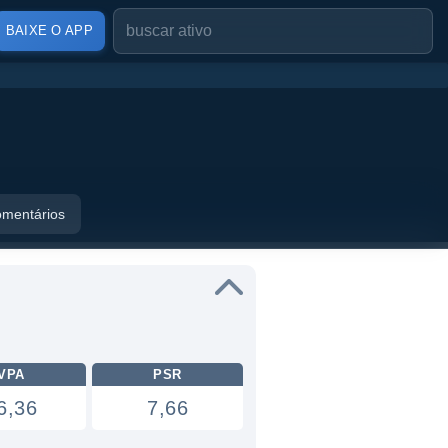
BAIXE O APP
mentários
VPA
PSR
6,36
7,66