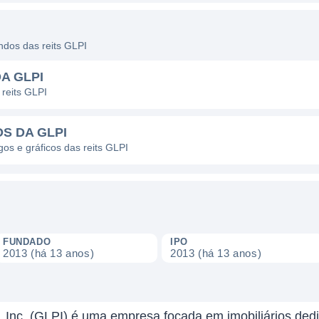
endos das reits GLPI
A GLPI
 reits GLPI
S DA GLPI
gos e gráficos das reits GLPI
FUNDADO
IPO
2013 (há 13 anos)
2013 (há 13 anos)
, Inc. (GLPI) é uma empresa focada em imobiliários de