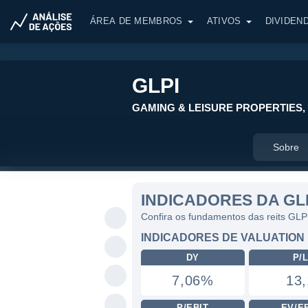
ÁREA DE MEMBROS
ATIVOS
DIVIDEN
GLPI
GAMING & LEISURE PROPERTIES, 
Sobre
INDICADORES DA GL
Confira os fundamentos das reits GLP
INDICADORES DE VALUATION
DY
P/
7,06%
13,
P/EBIT
EV/E