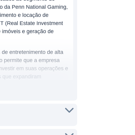
ão da Penn National Gaming,
imento e locação de
T (Real Estate Investment
e imóveis e geração de
 de entretenimento de alta
so permite que a empresa
investir em suas operações e
as que expandiram
eneficia de um fluxo de
 um crescimento constante
 jogo se tornou uma