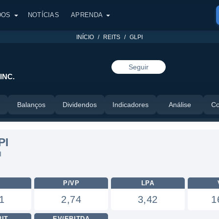
DOS
NOTÍCIAS
APRENDA
INÍCIO
REITS
GLPI
Seguir
INC.
Balanços
Dividendos
Indicadores
Análise
Co
PI
I
L
P/VP
LPA
1
2,74
3,42
1
BIT
EV/EBITDA