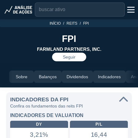
INÍCIO
REITS
FPI
FPI
FARMLAND PARTNERS, INC.
Seguir
Sobre
Balanços
Dividendos
Indicadores
Aná
INDICADORES DA FPI
Confira os fundamentos das reits FPI
INDICADORES DE VALUATION
DY
P/L
3,21%
16,44