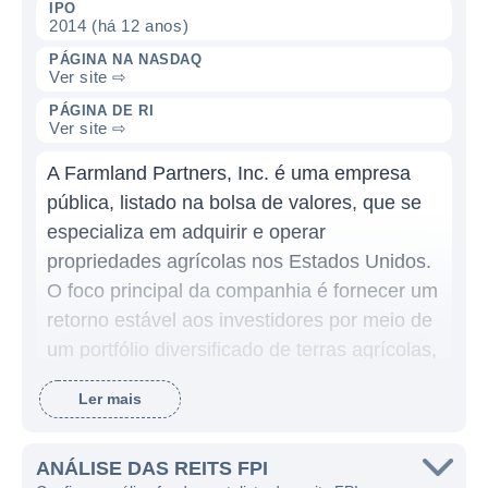
IPO
2014 (há 12 anos)
PÁGINA NA NASDAQ
Ver site ⇨
PÁGINA DE RI
Ver site ⇨
A Farmland Partners, Inc. é uma empresa
pública, listado na bolsa de valores, que se
especializa em adquirir e operar
propriedades agrícolas nos Estados Unidos.
O foco principal da companhia é fornecer um
retorno estável aos investidores por meio de
um portfólio diversificado de terras agrícolas,
destacando-se na tendência crescente de
Ler mais
investimento em ativos relacionados à
agricultura e alimentos.
ANÁLISE DAS REITS FPI
A Farmland Partners atua principalmente na