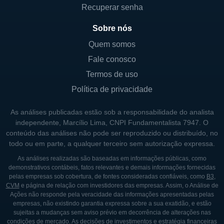
Recuperar senha
de sustentabilidade e inovação agrícola, que
podem impactar positivamente as colheitas
Sobre nós
e, por conseguinte, os lucros dos agricultores
Quem somos
e arrendatários.
Fale conosco
Termos de uso
LINHAS DE NEGÓCIOS DA FARMLAND
Política de privacidade
PARTNERS
As análises publicadas estão sob a responsabilidade do analista
A principal linha de negócios da Farmland
independente, Marcílio Lima, CNPI Fundamentalista 7947. O
Partners envolve a aquisição de terras
conteúdo das análises não pode ser reproduzido ou distribuído, no
agrícolas e a realização de acordos de
todo ou em parte, a qualquer terceiro sem autorização expressa.
arrendamento com agricultores que cultivam
As análises realizadas são baseadas em informações públicas, como
demonstrativos contábeis, fatos relevantes e demais informações fornecidas
as propriedades. A empresa possui uma
pelas empresas sob cobertura, de fontes consideradas confiáveis, como
B3
,
estratégia de investimento que prioriza
CVM
e página de relação com investidores das empresas. Assim, o Análise de
Ações não responde pela veracidade das informações apresentadas pelas
terrenos de alta qualidade e que oferecem
empresas, não existindo garantia expressa sobre a sua exatidão, e estão
um bom potencial de rentabilidade.
sujeitas a mudanças sem aviso prévio em decorrência de alterações nas
condições de mercado. As decisões de investimentos e estratégia financeiras