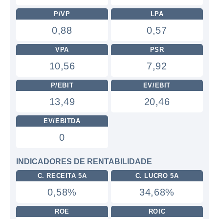
P/VP
LPA
0,88
0,57
VPA
PSR
10,56
7,92
P/EBIT
EV/EBIT
13,49
20,46
EV/EBITDA
0
INDICADORES DE RENTABILIDADE
C. RECEITA 5A
C. LUCRO 5A
0,58%
34,68%
ROE
ROIC