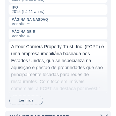
IPO
2015 (há 11 anos)
PÁGINA NA NASDAQ
Ver site ⇨
PÁGINA DE RI
Ver site ⇨
A Four Corners Property Trust, Inc. (FCPT) é
uma empresa imobiliária baseada nos
Estados Unidos, que se especializa na
aquisição e gestão de propriedades que são
principalmente locadas para redes de
restaurantes. Com foco em imóveis
comerciais, a FCPT se destaca por investir
em imóveis que possuem locatários de alta
Ler mais
qualidade e que operam em setores estáveis
da economia, visando garantir um fluxo de