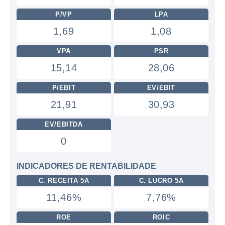
P/VP
LPA
1,69
1,08
VPA
PSR
15,14
28,06
P/EBIT
EV/EBIT
21,91
30,93
EV/EBITDA
0
INDICADORES DE RENTABILIDADE
C. RECEITA 5A
C. LUCRO 5A
11,46%
7,76%
ROE
ROIC