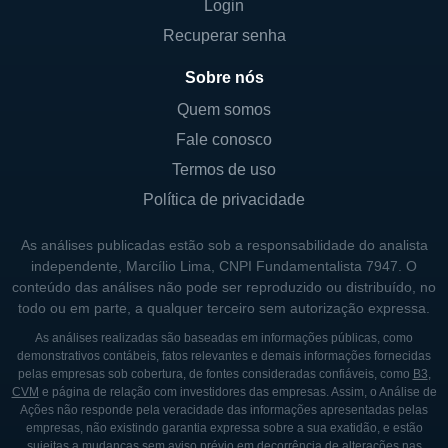
Login
gestão de suas propriedades, buscando
Recuperar senha
constantemente maneiras de maximizar o
valor dos imóveis e a renda gerada,
Sobre nós
garantindo assim um desempenho
Quem somos
sustentável e rentável ao longo do tempo.
Fale conosco
Termos de uso
A FOUR CORNERS PROPERTY TRUST
Política de privacidade
HOJE
As análises publicadas estão sob a responsabilidade do analista
A Four Corners Property Trust apresenta um
independente, Marcílio Lima, CNPI Fundamentalista 7947. O
portfólio robusto de propriedades em vários
conteúdo das análises não pode ser reproduzido ou distribuído, no
estados dos EUA, com um foco especial em
todo ou em parte, a qualquer terceiro sem autorização expressa.
restaurantes de marcas conhecidas e
As análises realizadas são baseadas em informações públicas, como
demonstrativos contábeis, fatos relevantes e demais informações fornecidas
confiáveis. Com um modelo de negócios que
pelas empresas sob cobertura, de fontes consideradas confiáveis, como
B3
,
enfatiza a propriedade de imóveis que geram
CVM
e página de relação com investidores das empresas. Assim, o Análise de
Ações não responde pela veracidade das informações apresentadas pelas
fluxo de caixa previsível, a FCPT se
empresas, não existindo garantia expressa sobre a sua exatidão, e estão
posiciona como uma opção atrativa para
sujeitas a mudanças sem aviso prévio em decorrência de alterações nas