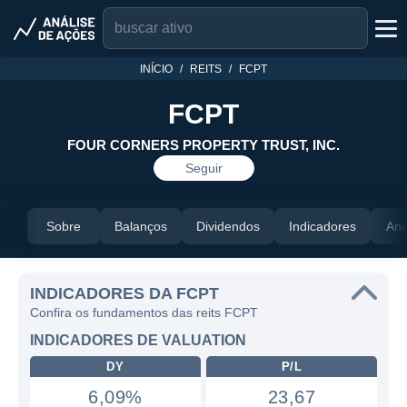
INÍCIO
REITS
FCPT
FCPT
FOUR CORNERS PROPERTY TRUST, INC.
Seguir
Sobre
Balanços
Dividendos
Indicadores
Aná
INDICADORES DA FCPT
Confira os fundamentos das reits FCPT
INDICADORES DE VALUATION
DY
P/L
6,09%
23,67