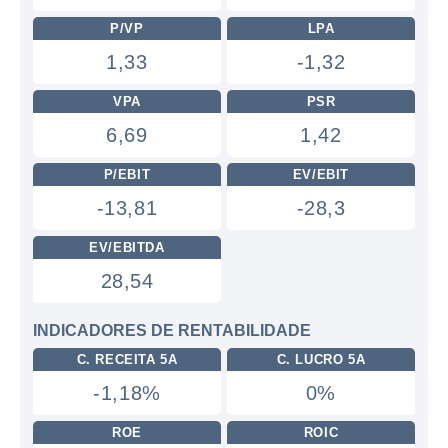
P/VP
LPA
1,33
-1,32
VPA
PSR
6,69
1,42
P/EBIT
EV/EBIT
-13,81
-28,3
EV/EBITDA
28,54
INDICADORES DE RENTABILIDADE
C. RECEITA 5A
C. LUCRO 5A
-1,18%
0%
ROE
ROIC