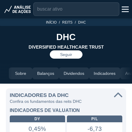
INÍCIO
REITS
DHC
DHC
DIVERSIFIED HEALTHCARE TRUST
Seguir
Sobre
Balanços
Dividendos
Indicadores
Aná
INDICADORES DA DHC
Confira os fundamentos das reits DHC
INDICADORES DE VALUATION
DY
P/L
0,45%
-6,73