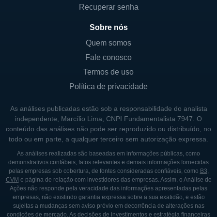
Consultórios médicos e clínicas.
Recuperar senha
Esse portfólio de ativos permite à DHC
Sobre nós
diversificar suas fontes de receita, garantindo
Quem somos
que a empresa esteja nas melhores posições
Fale conosco
possíveis para atender às diversas
Termos de uso
necessidades dos pacientes e das
Política de privacidade
comunidades locais. Com isso, DHC se torna
um player cobiçado no mercado de REITs,
As análises publicadas estão sob a responsabilidade do analista
particularmente em um momento em que a
independente, Marcílio Lima, CNPI Fundamentalista 7947. O
conteúdo das análises não pode ser reproduzido ou distribuído, no
demanda por serviços de saúde está em
todo ou em parte, a qualquer terceiro sem autorização expressa.
crescimento acentuado.
As análises realizadas são baseadas em informações públicas, como
demonstrativos contábeis, fatos relevantes e demais informações fornecidas
CONTROLES E SOCIEDADES
pelas empresas sob cobertura, de fontes consideradas confiáveis, como
B3
,
CVM
e página de relação com investidores das empresas. Assim, o Análise de
Ações não responde pela veracidade das informações apresentadas pelas
A Diversified Healthcare Trust é controlada
empresas, não existindo garantia expressa sobre a sua exatidão, e estão
pela Welltower Inc., uma das líderes no setor
sujeitas a mudanças sem aviso prévio em decorrência de alterações nas
condições de mercado. As decisões de investimentos e estratégia financeiras