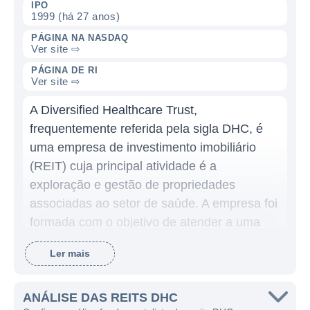
IPO
1999 (há 27 anos)
PÁGINA NA NASDAQ
Ver site ⇨
PÁGINA DE RI
Ver site ⇨
A Diversified Healthcare Trust,
frequentemente referida pela sigla DHC, é
uma empresa de investimento imobiliário
(REIT) cuja principal atividade é a
exploração e gestão de propriedades
associadas ao setor de saúde. A empresa foi
formada com o objetivo de atender a uma
demanda crescente por serviços de saúde e
Ler mais
por ativos imobiliários que suportam tais
serviços, incluindo comunidades de
aposentados, propriedades de cuidados
ANÁLISE DAS REITS DHC