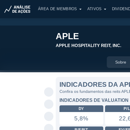
ÁREA DE MEMBROS
ATIVOS
DIVIDEN
APLE
APPLE HOSPITALITY REIT, INC.
Sobre
INDICADORES DA AP
Confira os fundamentos das reits APL
INDICADORES DE VALUATION
DY
P/
5,8%
22,
P/EBIT
EV/E