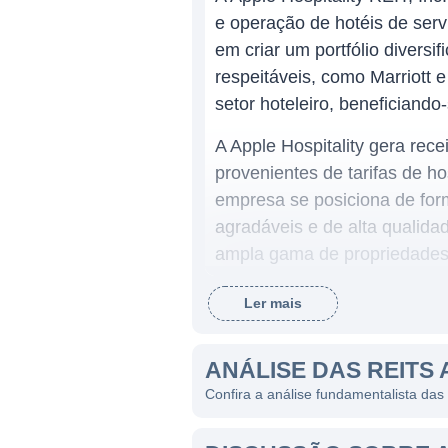
e operação de hotéis de ser
em criar um portfólio divers
respeitáveis, como Marriott e
setor hoteleiro, beneficiand
A Apple Hospitality gera rece
provenientes de tarifas de h
empresa se posiciona de for
agradáveis e de alta qualida
ampla gama de propriedades,
a Apple Hospitality atenda a
Ler mais
ATUAÇÃO DA APPLE HOSP
ANÁLISE DAS REITS 
A empresa possui um portfóli
Confira a análise fundamentalista das
ampliando suas ofertas além 
diversas cidades dos Estado