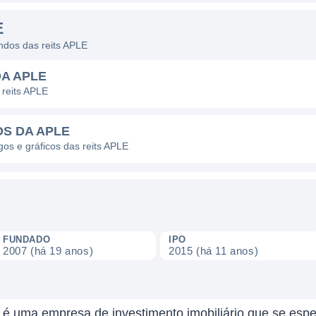
E
endos das reits APLE
DA APLE
 reits APLE
OS DA APLE
gos e gráficos das reits APLE
FUNDADO
IPO
2007 (há 19 anos)
2015 (há 11 anos)
c. é uma empresa de investimento imobiliário que se espe