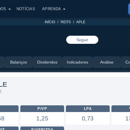
DOS
NOTÍCIAS
APRENDA
INÍCIO
REITS
APLE
Seguir
Balanços
Dividendos
Indicadores
Análise
Co
LE
E
L
P/VP
LPA
68
1,25
0,73
1
BIT
EV/EBITDA