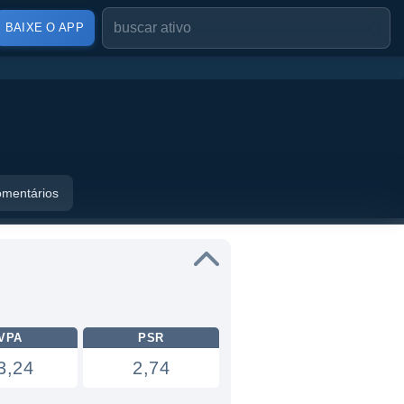
BAIXE O APP
mentários
VPA
PSR
3,24
2,74