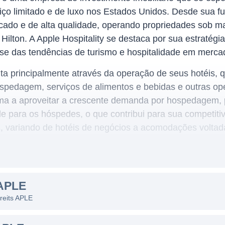
viço limitado e de luxo nos Estados Unidos. Desde sua 
ificado e de alta qualidade, operando propriedades sob 
 Hilton. A Apple Hospitality se destaca por sua estratég
o-se das tendências de turismo e hospitalidade em mercad
ita principalmente através da operação de seus hotéis, qu
ospedagem, serviços de alimentos e bebidas e outras ope
ma a aproveitar a crescente demanda por hospedagem, 
de para os hóspedes, o que contribui para sua competit
 variando de hotéis de negócios a acomodações voltada
 uma variedade de clientes e suas necessidades específi
ITALITY
APLE
o diversificado que inclui restaurantes, centros de conv
 reits APLE
do tradicional serviço de hospedagem. A Apple Hospital
s Unidos, formando uma rede que abrange tanto áreas 