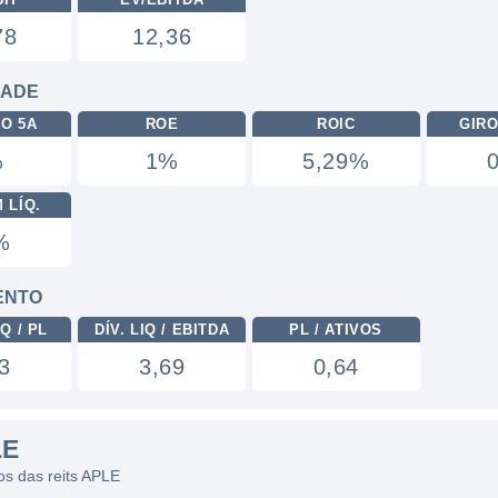
78
12,36
DADE
RO 5A
ROE
ROIC
GIRO
%
1%
5,29%
 LÍQ.
%
ENTO
Q / PL
DÍV. LIQ / EBITDA
PL / ATIVOS
3
3,69
0,64
LE
cos das reits APLE