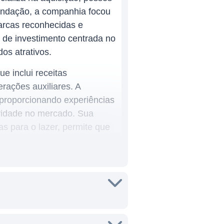
fundação, a companhia focou
marcas reconhecidas e
ia de investimento centrada no
os atrativos.
e inclui receitas
rações auxiliares. A
proporcionando experiências
ividade no mercado. Sua
s para o lazer, permite que
cas.
enções e áreas para eventos,
ity REIT está presente em
urbanas quanto destinos