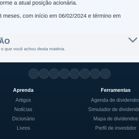
orme a atual posição acionária.
 meses, com início em 06/02/2024 e término em
SÃO
 o que você achou desta matéria.
Aprenda
Ferramentas
Artigos
Agenda de dividendo
Notícias
Simulador de dividend
Dicionário
Mapa de dividendos
Livros
Perfil de investidor