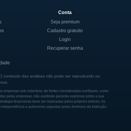
Conta
s
Seja premium
os
Cadastro gratuito
Login
Recuperar senha
idade
 O conteúdo das análises não pode ser reproduzido ou
essa.
as empresas sob cobertura, de fontes consideradas confiáveis, como
das pelas empresas, não existindo garantia expressa sobre a sua
tégia financeiras deve ser realizadas pelos próprios leitores. As
e independência e autonomia seguidas pelas diretrizes da Instrução