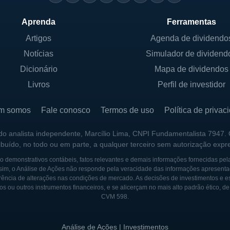
Aprenda
Ferramentas
Artigos
Agenda de dividendo
Notícias
Simulador de dividend
Dicionário
Mapa de dividendos
Livros
Perfil de investidor
m somos
Fale conosco
Termos de uso
Política de privac
 do analista independente, Marcílio Lima, CNPI Fundamentalista 7947.
ribuído, no todo ou em parte, a qualquer terceiro sem autorização expr
 demonstrativos contábeis, fatos relevantes e demais informações fornecidas pel
sim, o Análise de Ações não responde pela veracidade das informações apresenta
ência de alterações nas condições de mercado. As decisões de investimentos e estra
os ou outros instrumentos financeiros, e se alicerçam no mais alto padrão ético, d
CVM 598.
Análise de Ações | Investimentos