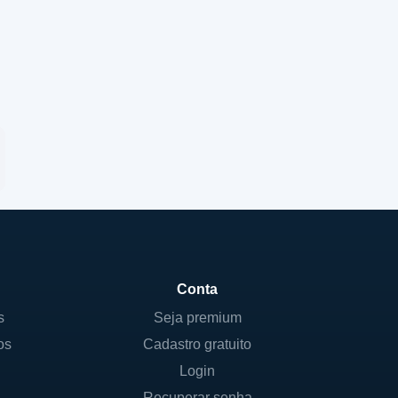
Conta
s
Seja premium
os
Cadastro gratuito
Login
Recuperar senha