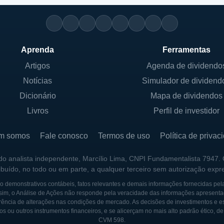
Aprenda
Ferramentas
Artigos
Agenda de dividendo
Notícias
Simulador de dividend
Dicionário
Mapa de dividendos
Livros
Perfil de investidor
m somos
Fale conosco
Termos de uso
Política de privac
 do analista independente, Marcílio Lima, CNPI Fundamentalista 7947.
ribuído, no todo ou em parte, a qualquer terceiro sem autorização expr
 demonstrativos contábeis, fatos relevantes e demais informações fornecidas pel
sim, o Análise de Ações não responde pela veracidade das informações apresenta
ência de alterações nas condições de mercado. As decisões de investimentos e estra
os ou outros instrumentos financeiros, e se alicerçam no mais alto padrão ético, d
CVM 598.