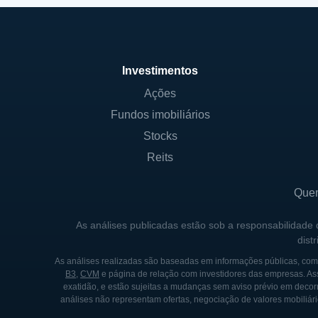
Investimentos
Ações
Fundos imobiliários
Stocks
Reits
Que
As análises publicadas estão sob a responsabilidade
dist
As análises realizadas são baseadas em informações públicas, como
B3
,
CVM
e página de relação com investidores das empresas. As
exatidão, e estão sujeitas a mudanças sem aviso prévio em decorr
análises não representam ofertas, negociação de valores mobiliári