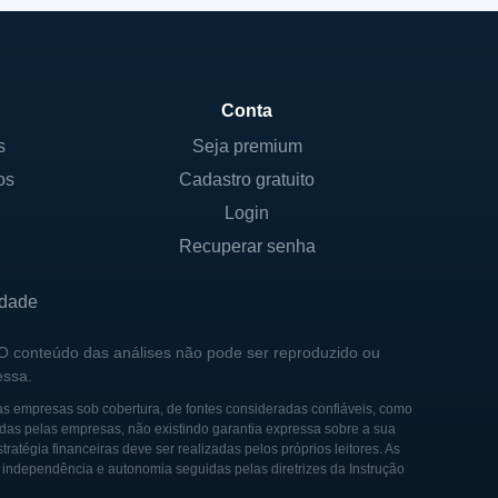
Conta
s
Seja premium
os
Cadastro gratuito
Login
Recuperar senha
idade
 O conteúdo das análises não pode ser reproduzido ou
essa.
as empresas sob cobertura, de fontes consideradas confiáveis, como
das pelas empresas, não existindo garantia expressa sobre a sua
tégia financeiras deve ser realizadas pelos próprios leitores. As
e independência e autonomia seguidas pelas diretrizes da Instrução