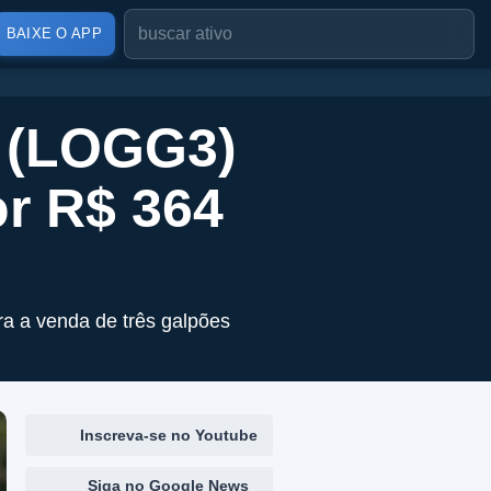
BAIXE O APP
s (LOGG3)
or R$ 364
a a venda de três galpões
Inscreva-se no Youtube
Siga no Google News