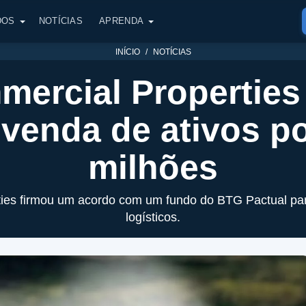
DOS
NOTÍCIAS
APRENDA
INÍCIO
NOTÍCIAS
ercial Propertie
venda de ativos p
milhões
ies firmou um acordo com um fundo do BTG Pactual par
logísticos.