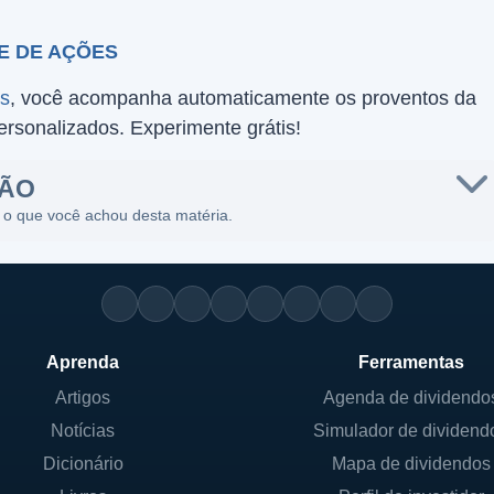
E DE AÇÕES
es
, você acompanha automaticamente os proventos da
personalizados. Experimente grátis!
SÃO
 o que você achou desta matéria.
Aprenda
Ferramentas
Artigos
Agenda de dividendo
Notícias
Simulador de dividend
Dicionário
Mapa de dividendos