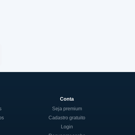
Conta
s
Seja premium
os
Cadastro gratuito
Login