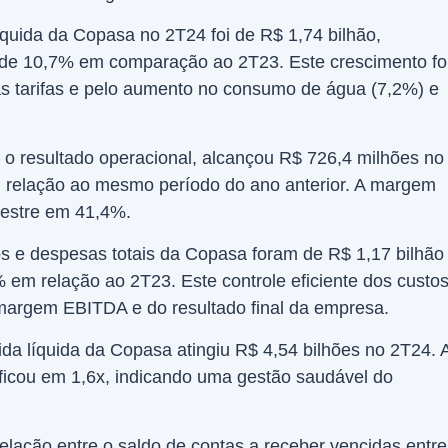
líquida da Copasa no 2T24 foi de R$ 1,74 bilhão,
de 10,7% em comparação ao 2T23. Este crescimento fo
s tarifas e pelo aumento no consumo de água (7,2%) e
o resultado operacional, alcançou R$ 726,4 milhões no
relação ao mesmo período do ano anterior. A margem
mestre em 41,4%.
s e despesas totais da Copasa foram de R$ 1,17 bilhão
em relação ao 2T23. Este controle eficiente dos custo
 margem EBITDA e do resultado final da empresa.
ida líquida da Copasa atingiu R$ 4,54 bilhões no 2T24. 
 ficou em 1,6x, indicando uma gestão saudável do
elação entre o saldo de contas a receber vencidas entre