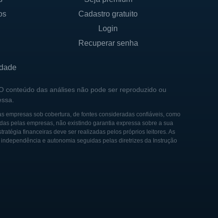
os
Cadastro gratuito
Login
Recuperar senha
idade
 O conteúdo das análises não pode ser reproduzido ou
essa.
as empresas sob cobertura, de fontes consideradas confiáveis, como
das pelas empresas, não existindo garantia expressa sobre a sua
tégia financeiras deve ser realizadas pelos próprios leitores. As
e independência e autonomia seguidas pelas diretrizes da Instrução