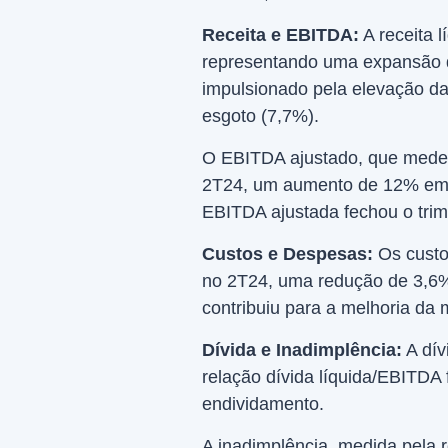
Receita e EBITDA:
A receita 
representando uma expansão 
impulsionado pela elevação da
esgoto (7,7%).
O EBITDA ajustado, que mede 
2T24, um aumento de 12% em 
EBITDA ajustada fechou o tri
Custos e Despesas:
Os custo
no 2T24, uma redução de 3,6% 
contribuiu para a melhoria da
Dívida e Inadimplência:
A dív
relação dívida líquida/EBITDA
endividamento.
A inadimplência, medida pela r