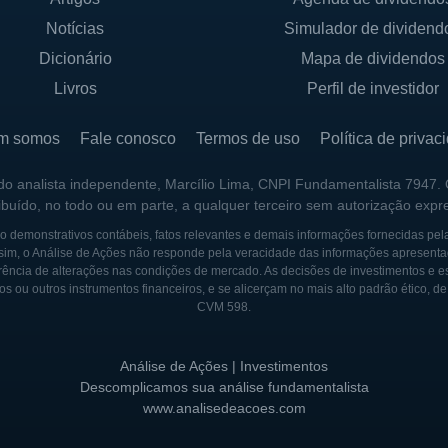
Notícias
Simulador de dividend
Dicionário
Mapa de dividendos
Livros
Perfil de investidor
m somos
Fale conosco
Termos de uso
Política de privac
 do analista independente, Marcílio Lima, CNPI Fundamentalista 7947.
ribuído, no todo ou em parte, a qualquer terceiro sem autorização expr
 demonstrativos contábeis, fatos relevantes e demais informações fornecidas pel
sim, o Análise de Ações não responde pela veracidade das informações apresenta
ência de alterações nas condições de mercado. As decisões de investimentos e estra
os ou outros instrumentos financeiros, e se alicerçam no mais alto padrão ético, d
CVM 598.
Análise de Ações | Investimentos
Descomplicamos sua análise fundamentalista
www.analisedeacoes.com