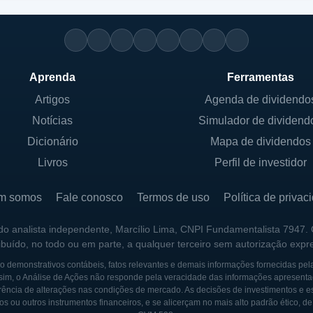
Aprenda
Ferramentas
Artigos
Agenda de dividendo
Notícias
Simulador de dividend
Dicionário
Mapa de dividendos
Livros
Perfil de investidor
m somos
Fale conosco
Termos de uso
Política de privac
 do analista independente, Marcílio Lima, CNPI Fundamentalista 7947.
ribuído, no todo ou em parte, a qualquer terceiro sem autorização expr
 demonstrativos contábeis, fatos relevantes e demais informações fornecidas pel
sim, o Análise de Ações não responde pela veracidade das informações apresenta
ência de alterações nas condições de mercado. As decisões de investimentos e estra
os ou outros instrumentos financeiros, e se alicerçam no mais alto padrão ético, d