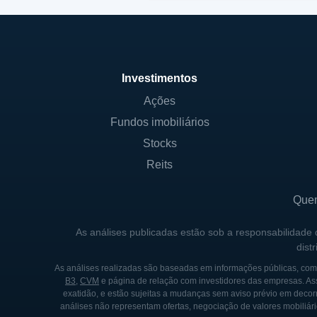
Investimentos
Ações
Fundos imobiliários
Stocks
Reits
Que
As análises publicadas estão sob a responsabilidade
dist
As análises realizadas são baseadas em informações públicas, como
B3
,
CVM
e página de relação com investidores das empresas. As
exatidão, e estão sujeitas a mudanças sem aviso prévio em decorr
análises não representam ofertas, negociação de valores mobiliári