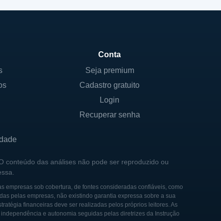
Conta
s
Seja premium
os
Cadastro gratuito
Login
Recuperar senha
idade
 O conteúdo das análises não pode ser reproduzido ou
essa.
as empresas sob cobertura, de fontes consideradas confiáveis, como
das pelas empresas, não existindo garantia expressa sobre a sua
tégia financeiras deve ser realizadas pelos próprios leitores. As
e independência e autonomia seguidas pelas diretrizes da Instrução