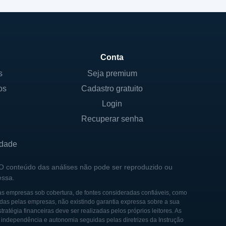
Conta
s
Seja premium
os
Cadastro gratuito
Login
Recuperar senha
idade
 O conteúdo das análises não pode ser reproduzido ou
essa.
as empresas sob cobertura, de fontes consideradas confiáveis, como
das pelas empresas, não existindo garantia expressa sobre a sua
tégia financeiras deve ser realizadas pelos próprios leitores. As
e independência e autonomia seguidas pelas diretrizes da Instrução