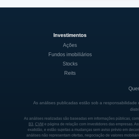
Investimentos
Ações
Fundos imobiliários
Stocks
Reits
Que
As análises publicadas estão sob a responsabilidade
dist
As análises realizadas são baseadas em informações públicas, como
B3
,
CVM
e página de relação com investidores das empresas. As
exatidão, e estão sujeitas a mudanças sem aviso prévio em decorr
análises não representam ofertas, negociação de valores mobiliári