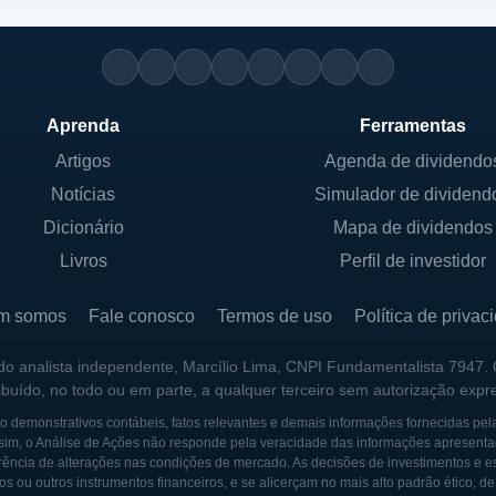
Aprenda
Ferramentas
Artigos
Agenda de dividendo
Notícias
Simulador de dividend
Dicionário
Mapa de dividendos
Livros
Perfil de investidor
m somos
Fale conosco
Termos de uso
Política de privac
 do analista independente, Marcílio Lima, CNPI Fundamentalista 7947.
ribuído, no todo ou em parte, a qualquer terceiro sem autorização expr
 demonstrativos contábeis, fatos relevantes e demais informações fornecidas pel
sim, o Análise de Ações não responde pela veracidade das informações apresenta
ência de alterações nas condições de mercado. As decisões de investimentos e estra
os ou outros instrumentos financeiros, e se alicerçam no mais alto padrão ético, d