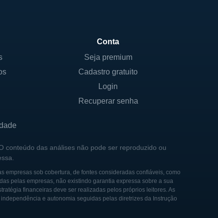
Conta
s
Seja premium
os
Cadastro gratuito
Login
Recuperar senha
idade
 O conteúdo das análises não pode ser reproduzido ou
essa.
as empresas sob cobertura, de fontes consideradas confiáveis, como
das pelas empresas, não existindo garantia expressa sobre a sua
tégia financeiras deve ser realizadas pelos próprios leitores. As
e independência e autonomia seguidas pelas diretrizes da Instrução