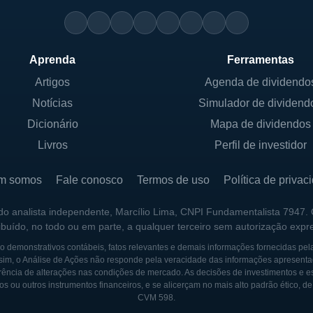
Aprenda
Ferramentas
Artigos
Agenda de dividendo
Notícias
Simulador de dividend
Dicionário
Mapa de dividendos
Livros
Perfil de investidor
m somos
Fale conosco
Termos de uso
Política de privac
 do analista independente, Marcílio Lima, CNPI Fundamentalista 7947.
ribuído, no todo ou em parte, a qualquer terceiro sem autorização expr
 demonstrativos contábeis, fatos relevantes e demais informações fornecidas pel
sim, o Análise de Ações não responde pela veracidade das informações apresenta
ência de alterações nas condições de mercado. As decisões de investimentos e estra
os ou outros instrumentos financeiros, e se alicerçam no mais alto padrão ético, d
CVM 598.