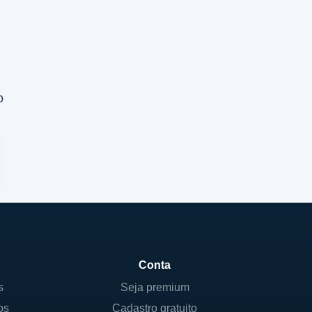
o
Conta
s
Seja premium
os
Cadastro gratuito