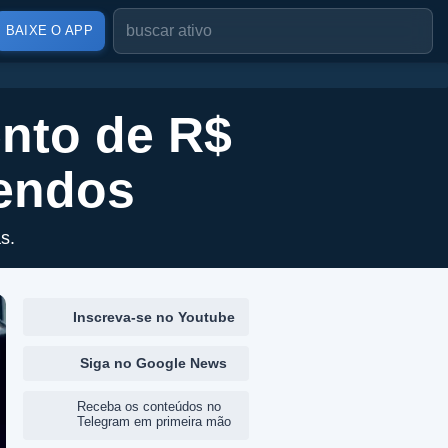
BAIXE O APP
nto de R$
dendos
s.
Inscreva-se no Youtube
Siga no Google News
Receba os conteúdos no
Telegram em primeira mão