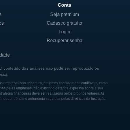
Conta
s
Seja premium
os
Cadastro gratuito
Login
Recuperar senha
idade
 O conteúdo das análises não pode ser reproduzido ou
essa.
as empresas sob cobertura, de fontes consideradas confiáveis, como
das pelas empresas, não existindo garantia expressa sobre a sua
tégia financeiras deve ser realizadas pelos próprios leitores. As
e independência e autonomia seguidas pelas diretrizes da Instrução