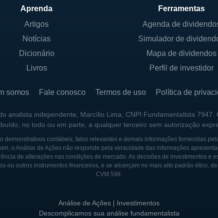
Aprenda
Ferramentas
Artigos
Agenda de dividendo
Notícias
Simulador de dividend
Dicionário
Mapa de dividendos
Livros
Perfil de investidor
m somos
Fale conosco
Termos de uso
Política de privac
 do analista independente, Marcílio Lima, CNPI Fundamentalista 7947.
ribuído, no todo ou em parte, a qualquer terceiro sem autorização expr
 demonstrativos contábeis, fatos relevantes e demais informações fornecidas pel
sim, o Análise de Ações não responde pela veracidade das informações apresenta
ência de alterações nas condições de mercado. As decisões de investimentos e estra
os ou outros instrumentos financeiros, e se alicerçam no mais alto padrão ético, d
CVM 598.
Análise de Ações | Investimentos
Descomplicamos sua análise fundamentalista