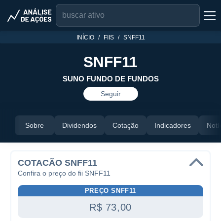
INÍCIO
FIIS
SNFF11
SNFF11
SUNO FUNDO DE FUNDOS
Seguir
Sobre
Dividendos
Cotação
Indicadores
Notí
COTACÃO SNFF11
Confira o preço do fii SNFF11
PREÇO SNFF11
R$ 73,00