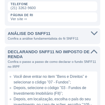
TELEFONE
buscando sempre a melhor relação risco-
(21) 3262-9600
retorno.
PÁGINA DE RI
Ver site ⇨
Os ativos em que o SNFF11 investe incluem
principalmente cotas de outros fundos
ANÁLISE DO SNFF11
imobiliários, que podem ter diferentes
Confira a análise fundamentalista do fii SNFF11
segmentos, como shoppings, lajes
corporativas, galpões logísticos, entre outros.
DECLARANDO SNFF11 NO IMPOSTO DE
Essa abordagem permite que o fundo
RENDA
aproveite as oportunidades do mercado
Confira o passo a passo de como declarar o fundo SNFF11
imobiliário e financeiro, tornando a gestão
no IRPF
mais dinâmica e eficiente. Além disso, o
Você deve entrar no item "Bens e Direitos" e
fundo também pode alocar recursos em
selecionar o código "07 - Fundos";
ativos de renda fixa, visando complementar a
Depois, selecione o código "03 - Fundos de
rentabilidade.
Investimento Imobiliário (FII)";
Depois, em localização, escolha o país do seu
CARACTERÍSTICAS DO SNFF11
investimento, no caso de ações, escolha "105 -