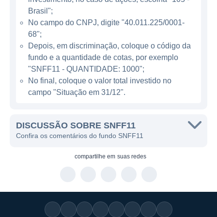
Brasil";
O objetivo principal do SNFF11 é gerar renda
No campo do CNPJ, digite "40.011.225/0001-
para seus cotistas através dos rendimentos
68";
obtidos com os fundos em que investe.
Depois, em discriminação, coloque o código da
fundo e a quantidade de cotas, por exemplo
Dessa forma, ele busca entregar aos
"SNFF11 - QUANTIDADE: 1000";
investidores uma rentabilidade que seja
No final, coloque o valor total investido no
superior à média do mercado, utilizando a
campo "Situação em 31/12".
expertise de sua gestora na seleção de
ativos. O fundo oferece uma oportunidade
para aqueles que desejam participar do
DISCUSSÃO SOBRE SNFF11
Confira os comentários do fundo SNFF11
mercado de forma menos complexa e com
menos necessidade de acompanhamento
compartilhe em
suas redes
direto.
O SNFF11 opera com uma filosofia de
gestão que prioriza a transparência e a
comunicação com seus cotistas. Através de