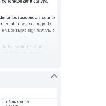
de rentabilizar a carteira
dimentos residenciais quanto
 rentabilidade ao longo do
 valorização significativa, o
lidade de retorno. Além
 desenvolvimento ou em
zar os ganhos, dado o
alorização dos projetos e de
consistente, ao mesmo tempo
ngo prazo.
PÁGINA DE RI
Ver site ⇨