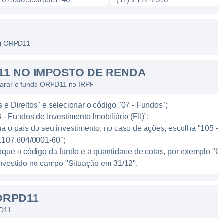
tem adotado uma gestão ativa, analisando constantemen
as melhores oportunidades de investimento. Isso é feito 
em experiência no setor imobiliário, garantindo assim qu
fii ORPD11
as por uma análise criteriosa.
1 NO IMPOSTO DE RENDA
om a intenção de captar recursos no mercado para finan
larar o fundo ORPD11 no IRPF
o fundo está a cargo de uma gestora com regeneração no
vas para maximizar os resultados e proporcionar valoriza
 e Direitos" e selecionar o código "07 - Fundos";
- Fundos de Investimento Imobiliário (FII)";
ma entidade qualificada, apta a gerenciar e supervision
a o país do seu investimento, no caso de ações, escolha "105 - 
PD11 conta com uma equipe que agrega conhecimento e 
.107.604/0001-60";
ma gestão eficaz e alinhada com os interesses dos invest
loque o código da fundo e a quantidade de cotas, por exemp
l investido no campo "Situação em 31/12".
de administração, o ORPD11 estabelece valores que prec
. As tarifas de administração impactam nos rendimentos
por parte dos investidores.
ORPD11
PD11
são distribuídos mensalmente aos cotistas, com a prem