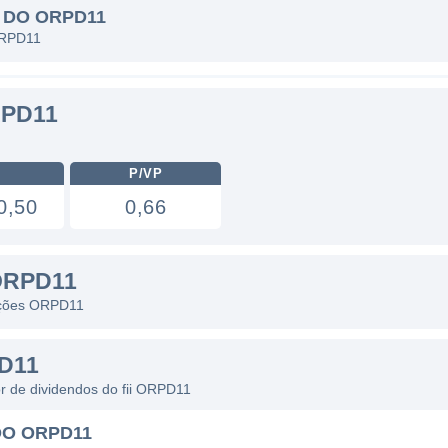
 DO ORPD11
 ORPD11
RPD11
P/VP
0,50
0,66
ORPD11
 ações ORPD11
D11
or de dividendos do fii ORPD11
DO ORPD11