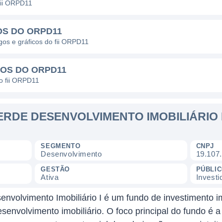
fii ORPD11
OS DO ORPD11
agos e gráficos do fii ORPD11
DOS DO ORPD11
do fii ORPD11
VERDE DESENVOLVIMENTO IMOBILIÁRIO 
SEGMENTO
CNPJ
Desenvolvimento
19.107
GESTÃO
PÚBLI
Ativa
Investi
olvimento Imobiliário I é um fundo de investimento im
senvolvimento imobiliário. O foco principal do fundo é a