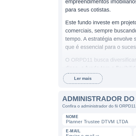
empreendimentos imobiliários 
para seus cotistas.
Este fundo investe em proje
comerciais, sempre buscando
tempo. A estratégia envolve s
que é essencial para o suces
O ORPD11 busca diversificar 
disso, o fundo tem a flexibi
projetos que já estejam em 
Ler mais
crescimento do mercado imobi
ADMINISTRADOR DO
CARACTERÍSTICAS DO FII
Confira o administrador do fii ORPD11
O objetivo do ORPD11 é prop
NOME
Planner Trustee DTVM LTDA
locações das propriedades d
em que investe em ativos que
E-MAIL
Enviar e-mail ⇨