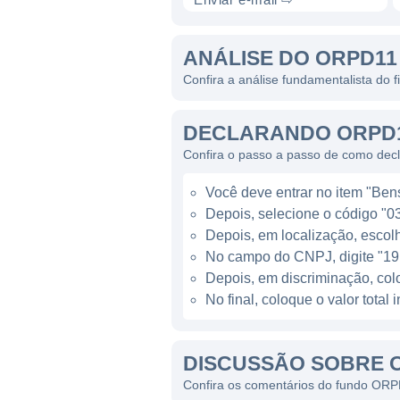
Desde sua criação, o fundo 
tendências para identificar 
ANÁLISE DO ORPD11
gestora especializada, que t
Confira a análise fundamentalista do 
investimento sejam respaldad
DECLARANDO ORPD1
O ORPD11 foi estabelecido c
Confira o passo a passo de como dec
desenvolvimento. A gestão d
buscar as melhores alternati
Você deve entrar no item "Bens
Depois, selecione o código "03 
O fundo é administrado por u
Depois, em localização, escolh
realizados. O gestor do OR
No campo do CNPJ, digite "19
imobiliário, possibilitando u
Depois, em discriminação, co
No final, coloque o valor tota
No que diz respeito à taxa 
aqueles que desejam investir
em conta na hora da análise 
DISCUSSÃO SOBRE 
Confira os comentários do fundo OR
Os rendimentos desse fundo 