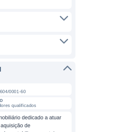
I
.604/0001-60
CO
dores qualificados
obiliário dedicado a atuar
 aquisição de