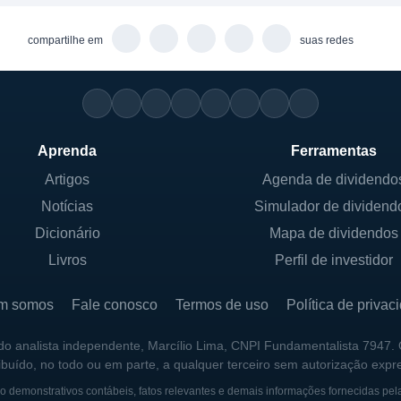
tre os investidores. O fundo tem como meta distribuir um
retorno constante e atraente para aqueles que acredit
compartilhe em
suas redes
Aprenda
Ferramentas
Artigos
Agenda de dividendo
Notícias
Simulador de dividend
Dicionário
Mapa de dividendos
Livros
Perfil de investidor
m somos
Fale conosco
Termos de uso
Política de privac
 do analista independente, Marcílio Lima, CNPI Fundamentalista 7947.
ribuído, no todo ou em parte, a qualquer terceiro sem autorização expr
 demonstrativos contábeis, fatos relevantes e demais informações fornecidas pel