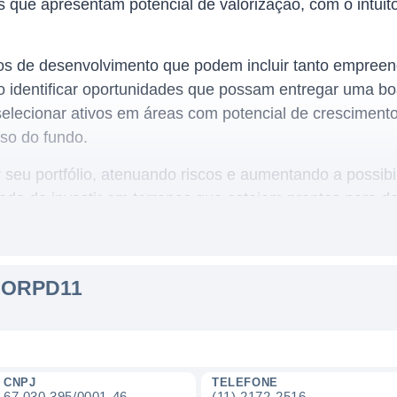
que apresentam potencial de valorização, com o intuito 
tos de desenvolvimento que podem incluir tanto empreen
 identificar oportunidades que possam entregar uma boa
elecionar ativos em áreas com potencial de crescimento e
so do fundo.
seu portfólio, atenuando riscos e aumentando a possibi
lidade de investir em terrenos que estejam prontos para
andamento. Esse tipo de alocação pode ajudar a maximi
liário.
 ORPD11
 ORPD11
orcionar aos seus cotistas um rendimento por meio da v
esenvolvidas. O fundo busca criar uma fonte de renda 
 têm o potencial de oferecer uma alta valorização no lo
CNPJ
TELEFONE
67.030.395/0001-46
(11) 2172-2516