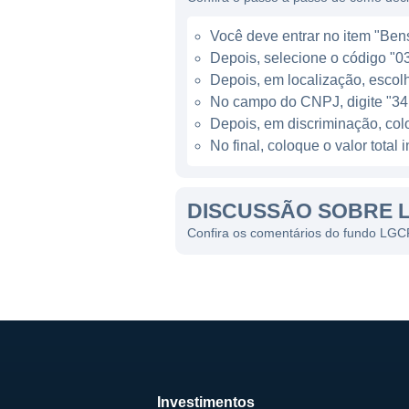
administração da carteira é r
Você deve entrar no item "Bens
possibilidades de investimen
Depois, selecione o código "03 
investidores e cotistas do fu
Depois, em localização, escolh
No campo do CNPJ, digite "34
A gestão do LGCP11 é realiz
Depois, em discriminação, co
administrar o fundo e os ati
No final, coloque o valor tota
análise aprofundada da aloca
As tarifas do LGCP11 inclu
DISCUSSÃO SOBRE 
cotas. É importante que os i
Confira os comentários do fundo LG
elas podem impactar os rendi
No que diz respeito aos rend
significativa dos lucros gera
transparência e garantir a s
Investimentos