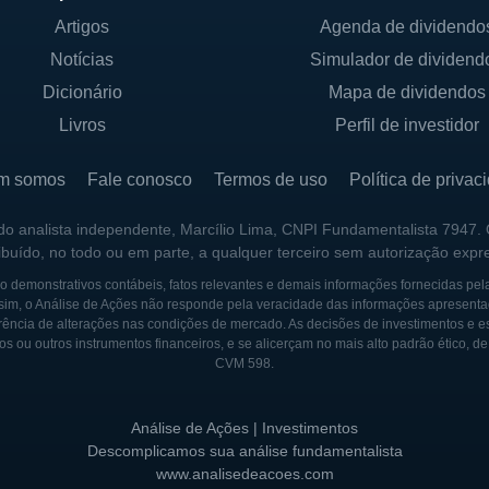
Artigos
Agenda de dividendo
Notícias
Simulador de dividend
Dicionário
Mapa de dividendos
Livros
Perfil de investidor
m somos
Fale conosco
Termos de uso
Política de privac
 do analista independente, Marcílio Lima, CNPI Fundamentalista 7947.
ribuído, no todo ou em parte, a qualquer terceiro sem autorização expr
 demonstrativos contábeis, fatos relevantes e demais informações fornecidas pel
sim, o Análise de Ações não responde pela veracidade das informações apresenta
ência de alterações nas condições de mercado. As decisões de investimentos e estra
os ou outros instrumentos financeiros, e se alicerçam no mais alto padrão ético, d
CVM 598.
Análise de Ações | Investimentos
Descomplicamos sua análise fundamentalista
www.analisedeacoes.com