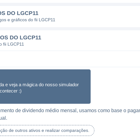
OS DO LGCP11
gos e gráficos do fii LGCP11
DOS DO LGCP11
o fii LGCP11
da e veja a mágica do nosso simulador
contecer :)
ebimento de dividendo médio mensal, usamos como base o paga
ual.
ação de outros ativos e realizar comparações.