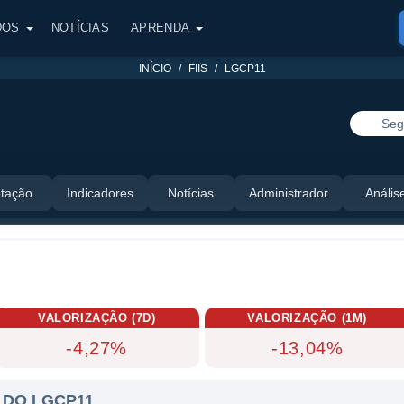
DOS
NOTÍCIAS
APRENDA
INÍCIO
FIIS
LGCP11
Seg
tação
Indicadores
Notícias
Administrador
Anális
VALORIZAÇÃO (7D)
VALORIZAÇÃO (1M)
-4,27%
-13,04%
 DO LGCP11