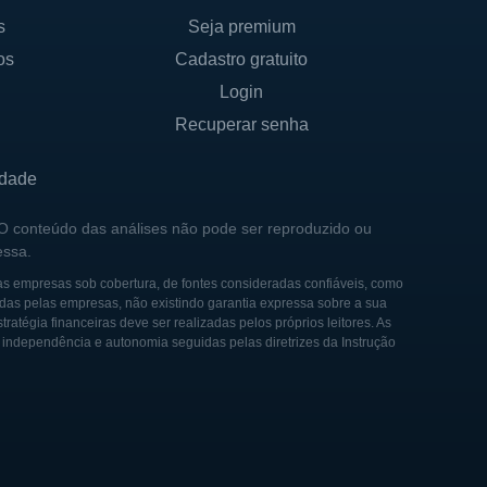
s
Seja premium
os
Cadastro gratuito
Login
Recuperar senha
idade
 O conteúdo das análises não pode ser reproduzido ou
essa.
as empresas sob cobertura, de fontes consideradas confiáveis, como
das pelas empresas, não existindo garantia expressa sobre a sua
tégia financeiras deve ser realizadas pelos próprios leitores. As
e independência e autonomia seguidas pelas diretrizes da Instrução