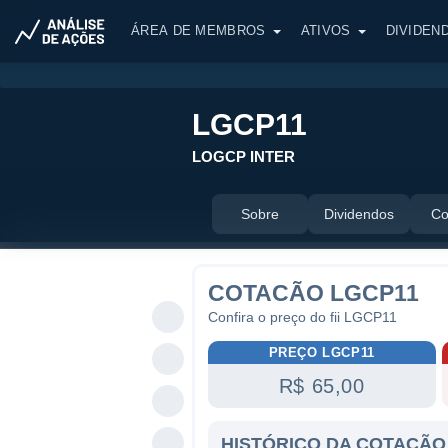
ÁREA DE MEMBROS
ATIVOS
DIVIDEN
LGCP11
LOGCP INTER
Sobre
Dividendos
Co
COTACÃO LGCP11
Confira o preço do fii LGCP11
PREÇO LGCP11
R$ 65,00
HISTÓRICO DA COTAÇÃO