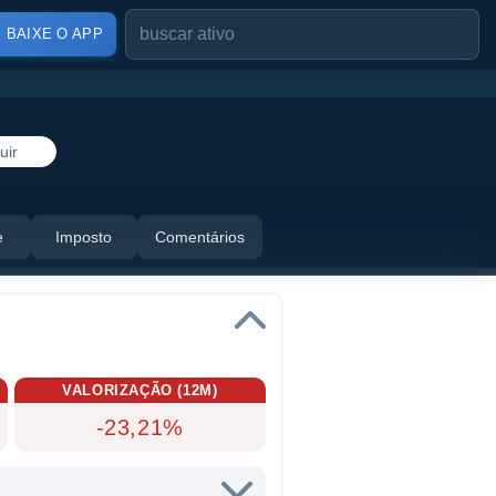
BAIXE O APP
uir
e
Imposto
Comentários
VALORIZAÇÃO (12M)
-23,21%