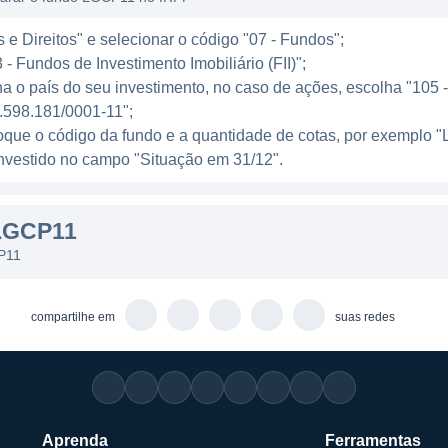
ealizada por uma gestora especializada que visa identifi
 e Direitos" e selecionar o código "07 - Fundos";
to dentro do cenário logístico, sempre visando maximiza
- Fundos de Investimento Imobiliário (FII)";
ndo.
a o país do seu investimento, no caso de ações, escolha "105 - 
.598.181/0001-11";
ada pela Log Commercial Properties S.A., que possui a 
loque o código da fundo e a quantidade de cotas, por exempl
vos que compõem sua carteira. Essa gestão focada no m
l investido no campo "Situação em 31/12".
ção de recursos e a identificação das melhores oportun
em uma taxa de administração que é uma porcentagem d
LGCP11
nvestidores estejam cientes dessas taxas ao considerar a
CP11
mentos finais.
imentos, o LGCP11 tem uma política de distribuição qu
compartilhe em
suas redes
dos através das locações para os cotistas. Essa prática 
atisfação dos investidores, estimulando sua permanência
Aprenda
Ferramentas