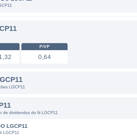
 LGCP11
CP11
P/VP
1,32
0,64
LGCP11
 ações LGCP11
P11
or de dividendos do fii LGCP11
DO LGCP11
fii LGCP11