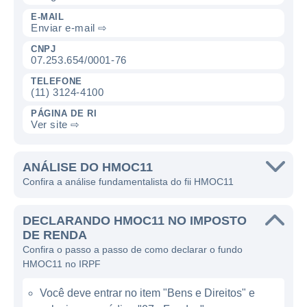
específicas, como uma área bruta locável
E-MAIL
Enviar e-mail ⇨
considerável e localização em regiões com
densidade populacional alta. O objetivo é
CNPJ
07.253.654/0001-76
garantir que os shoppings tenham um fluxo
TELEFONE
contínuo de visitantes, o que pode aumentar
(11) 3124-4100
a demanda por lojistas e consequentemente
PÁGINA DE RI
gerar mais receitas para o fundo.
Ver site ⇨
O fundo investe predominantemente em
ANÁLISE DO HMOC11
shopping centers, mas também pode
Confira a análise fundamentalista do fii HMOC11
destinar alguns recursos para outros ativos
imobiliários, como lojas e salas comerciais,
DECLARANDO HMOC11 NO IMPOSTO
além de aplicar em Certificados de
DE RENDA
Recebíveis Imobiliários (CRI). Essa
Confira o passo a passo de como declarar o fundo
diversificação ajuda a mitigar riscos e
HMOC11 no IRPF
oferecer um gerenciamento mais seguro dos
Você deve entrar no item "Bens e Direitos" e
investimentos realizados.