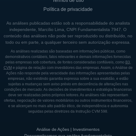
Termos de uso
mantendo uma prática regular de repasses
Política de privacidade
mensais. A distribuição é, geralmente, feita
com base nos rendimentos gerados pelos
As análises publicadas estão sob a responsabilidade do analista
aluguéis e outras operações, com a intenção
independente, Marcílio Lima, CNPI Fundamentalista 7947. O
de manter a transparência e o engajamento
conteúdo das análises não pode ser reproduzido ou distribuído, no
todo ou em parte, a qualquer terceiro sem autorização expressa.
dos investidores ao longo do tempo.
As análises realizadas são baseadas em informações públicas, como
demonstrativos contábeis, fatos relevantes e demais informações fornecidas
pelas empresas sob cobertura, de fontes consideradas confiáveis, como
B3
,
CVM
e página de relação com investidores das empresas. Assim, o Análise de
Ações não responde pela veracidade das informações apresentadas pelas
empresas, não existindo garantia expressa sobre a sua exatidão, e estão
sujeitas a mudanças sem aviso prévio em decorrência de alterações nas
condições de mercado. As decisões de investimentos e estratégia financeiras
deve ser realizadas pelos próprios leitores. As análises não representam
ofertas, negociação de valores mobiliários ou outros instrumentos financeiros,
e se alicerçam no mais alto padrão ético, de independência e autonomia
seguidas pelas diretrizes da Instrução CVM 598.
Análise de Ações | Investimentos
Descomplicamos sua análise fundamentalista