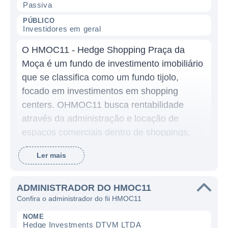
Passiva
PÚBLICO
Investidores em geral
O HMOC11 - Hedge Shopping Praça da
Moça é um fundo de investimento imobiliário
que se classifica como um fundo tijolo,
focado em investimentos em shopping
centers. OHMOC11 busca rentabilidade
através da administração e locação de
espaços comerciais dentro de shoppings,
especialmente aqueles que estão situados
Ler mais
em áreas com grande tráfego de pessoas e
potencial de consumo.
ADMINISTRADOR DO HMOC11
Para a elegibilidade dos shopping centers
Confira o administrador do fii HMOC11
onde o HMOC11 investe, é necessário que
NOME
esses imóveis possuam características
Hedge Investments DTVM LTDA