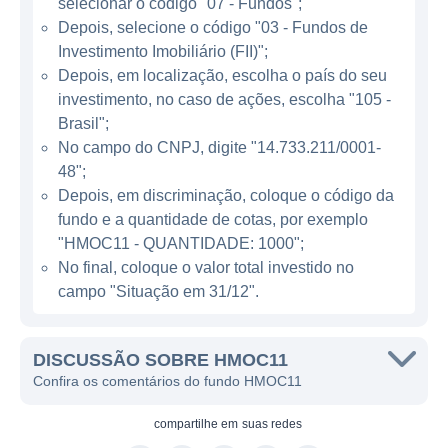
selecionar o código "07 - Fundos";
Depois, selecione o código "03 - Fundos de
CARACTERÍSTICAS DO FII HMOC11
Investimento Imobiliário (FII)";
Depois, em localização, escolha o país do seu
A principal meta do HMOC11 é proporcionar
investimento, no caso de ações, escolha "105 -
uma renda mensal sólida aos cotistas. Isso é
Brasil";
conseguido através da arrecadação de
No campo do CNPJ, digite "14.733.211/0001-
aluguéis das lojas dentro dos shoppings,
48";
bem como da valorização consultada dos
Depois, em discriminação, coloque o código da
fundo e a quantidade de cotas, por exemplo
imóveis ao longo do tempo. O fundo oferece
"HMOC11 - QUANTIDADE: 1000";
aos investidores uma maneira de entrar no
No final, coloque o valor total investido no
mercado imobiliário, permitindo-lhes
campo "Situação em 31/12".
beneficiarse dos resultados gerados pelos
shoppings.
DISCUSSÃO SOBRE HMOC11
O HMOC11 tem permissões estatutárias que
Confira os comentários do fundo HMOC11
permitem a ele atuar em diferentes tipos de
ativos imobiliários além de shopping centers.
compartilhe em
suas redes