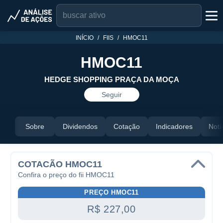
INÍCIO
FIIS
HMOC11
HMOC11
HEDGE SHOPPING PRAÇA DA MOÇA
Seguir
Sobre
Dividendos
Cotação
Indicadores
Notí
COTACÃO HMOC11
Confira o preço do fii HMOC11
PREÇO HMOC11
R$ 227,00