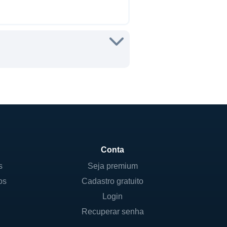
Conta
s
Seja premium
os
Cadastro gratuito
Login
Recuperar senha