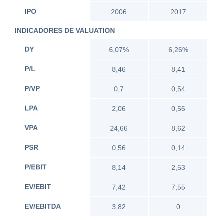
IPO
2006
2017
INDICADORES DE VALUATION
DY
6,07%
6,26%
P/L
8,46
8,41
P/VP
0,7
0,54
LPA
2,06
0,56
VPA
24,66
8,62
PSR
0,56
0,14
P/EBIT
8,14
2,53
EV/EBIT
7,42
7,55
EV/EBITDA
3,82
0