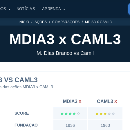
DOS
NOTÍCIAS
APRENDA
INÍCIO
AÇÕES
COMPARAÇÕES
MDIA3 X CAML3
MDIA3 x CAML3
M. Dias Branco vs Camil
 VS CAML3
es das ações MDIA3 x CAML3
x
x
MDIA3
CAML3
SCORE
☆
☆
☆
☆
☆
☆
☆
☆
☆
☆
FUNDAÇÃO
1936
1963