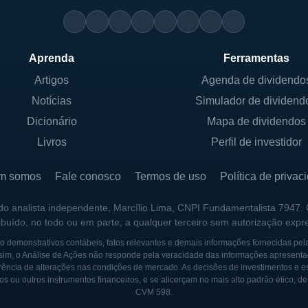
Aprenda
Ferramentas
Artigos
Agenda de dividendo
Notícias
Simulador de dividend
Dicionário
Mapa de dividendos
Livros
Perfil de investidor
m somos
Fale conosco
Termos de uso
Política de privac
 do analista independente, Marcílio Lima, CNPI Fundamentalista 7947.
ribuído, no todo ou em parte, a qualquer terceiro sem autorização expr
 demonstrativos contábeis, fatos relevantes e demais informações fornecidas pel
sim, o Análise de Ações não responde pela veracidade das informações apresenta
ência de alterações nas condições de mercado. As decisões de investimentos e estra
os ou outros instrumentos financeiros, e se alicerçam no mais alto padrão ético, d
CVM 598.