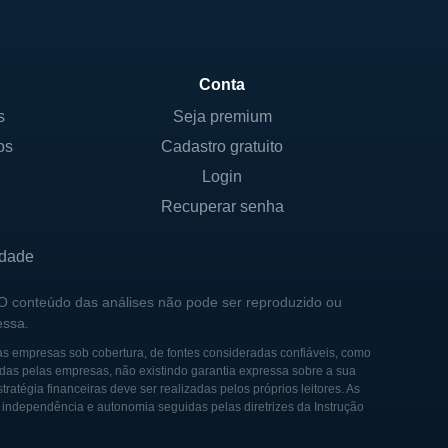
Conta
s
Seja premium
os
Cadastro gratuito
Login
Recuperar senha
idade
 O conteúdo das análises não pode ser reproduzido ou
essa.
as empresas sob cobertura, de fontes consideradas confiáveis, como
das pelas empresas, não existindo garantia expressa sobre a sua
tégia financeiras deve ser realizadas pelos próprios leitores. As
e independência e autonomia seguidas pelas diretrizes da Instrução