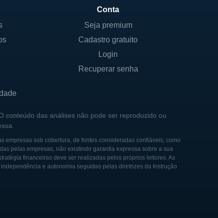
Conta
s
Seja premium
os
Cadastro gratuito
Login
Recuperar senha
idade
 O conteúdo das análises não pode ser reproduzido ou
essa.
as empresas sob cobertura, de fontes consideradas confiáveis, como
das pelas empresas, não existindo garantia expressa sobre a sua
tégia financeiras deve ser realizadas pelos próprios leitores. As
e independência e autonomia seguidas pelas diretrizes da Instrução