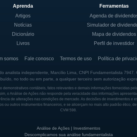
Aprenda
Ferramentas
Artigos
Agenda de dividendo
Notícias
Simulador de dividend
Dicionário
Mapa de dividendos
Livros
Perfil de investidor
m somos
Fale conosco
Termos de uso
Política de privac
 do analista independente, Marcílio Lima, CNPI Fundamentalista 7947.
ribuído, no todo ou em parte, a qualquer terceiro sem autorização expr
 demonstrativos contábeis, fatos relevantes e demais informações fornecidas pel
sim, o Análise de Ações não responde pela veracidade das informações apresenta
ência de alterações nas condições de mercado. As decisões de investimentos e estra
os ou outros instrumentos financeiros, e se alicerçam no mais alto padrão ético, d
CVM 598.
Análise de Ações | Investimentos
Descomplicamos sua análise fundamentalista