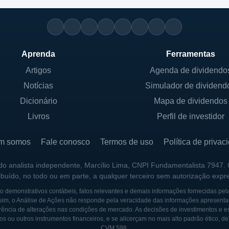
Aprenda
Ferramentas
Artigos
Agenda de dividendo
Notícias
Simulador de dividend
Dicionário
Mapa de dividendos
Livros
Perfil de investidor
m somos
Fale conosco
Termos de uso
Política de privac
 do analista independente, Marcílio Lima, CNPI Fundamentalista 7947.
ribuído, no todo ou em parte, a qualquer terceiro sem autorização expr
 demonstrativos contábeis, fatos relevantes e demais informações fornecidas pel
sim, o Análise de Ações não responde pela veracidade das informações apresenta
ência de alterações nas condições de mercado. As decisões de investimentos e estra
os ou outros instrumentos financeiros, e se alicerçam no mais alto padrão ético, d
CVM 598.