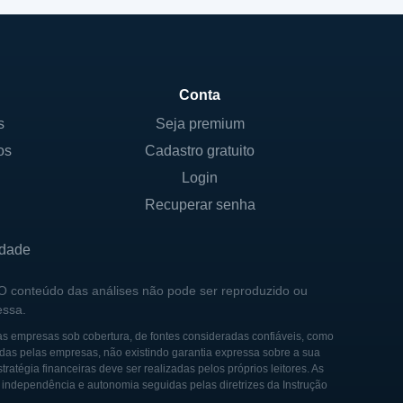
Conta
s
Seja premium
os
Cadastro gratuito
Login
Recuperar senha
idade
 O conteúdo das análises não pode ser reproduzido ou
essa.
as empresas sob cobertura, de fontes consideradas confiáveis, como
das pelas empresas, não existindo garantia expressa sobre a sua
tégia financeiras deve ser realizadas pelos próprios leitores. As
e independência e autonomia seguidas pelas diretrizes da Instrução