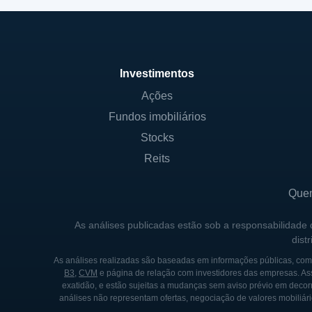
Investimentos
Ações
Fundos imobiliários
Stocks
Reits
Que
As análises publicadas estão sob a responsabilidade
dist
As análises realizadas são baseadas em informações públicas, como
B3
,
CVM
e página de relação com investidores das empresas. As
exatidão, e estão sujeitas a mudanças sem aviso prévio em decorr
análises não representam ofertas, negociação de valores mobiliári