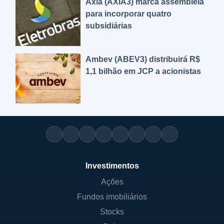
Axia (AXIA3) marca assembleia
para incorporar quatro
subsidiárias
Ambev (ABEV3) distribuirá R$
1,1 bilhão em JCP a acionistas
Investimentos
Ações
Fundos imobiliários
Stocks