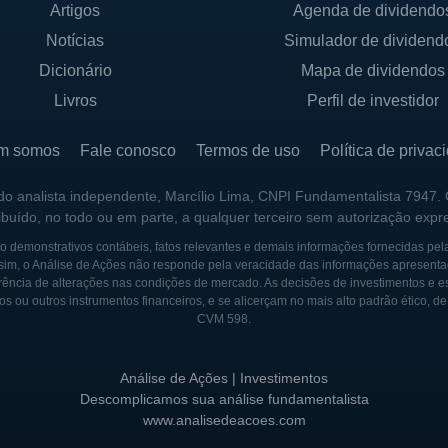
Artigos
Agenda de dividendo
Notícias
Simulador de dividend
Dicionário
Mapa de dividendos
Livros
Perfil de investidor
m somos
Fale conosco
Termos de uso
Política de privac
 do analista independente, Marcílio Lima, CNPI Fundamentalista 7947.
ribuído, no todo ou em parte, a qualquer terceiro sem autorização expr
 demonstrativos contábeis, fatos relevantes e demais informações fornecidas pel
sim, o Análise de Ações não responde pela veracidade das informações apresenta
ência de alterações nas condições de mercado. As decisões de investimentos e estra
os ou outros instrumentos financeiros, e se alicerçam no mais alto padrão ético, d
CVM 598.
Análise de Ações | Investimentos
Descomplicamos sua análise fundamentalista
www.analisedeacoes.com