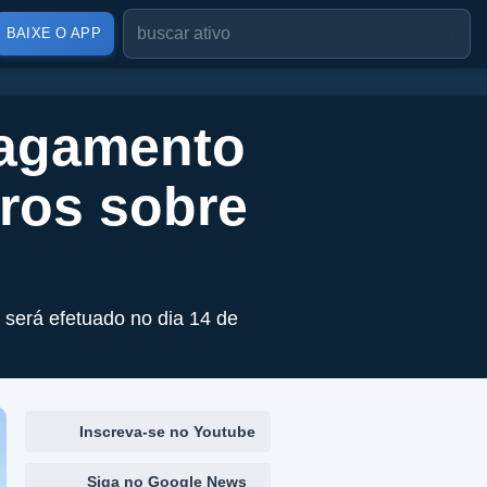
BAIXE O APP
pagamento
uros sobre
 será efetuado no dia 14 de
Inscreva-se no Youtube
Siga no Google News