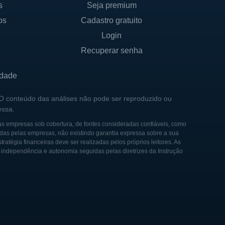
s
Seja premium
os
Cadastro gratuito
Login
Recuperar senha
idade
 O conteúdo das análises não pode ser reproduzido ou
essa.
as empresas sob cobertura, de fontes consideradas confiáveis, como
das pelas empresas, não existindo garantia expressa sobre a sua
tégia financeiras deve ser realizadas pelos próprios leitores. As
e independência e autonomia seguidas pelas diretrizes da Instrução