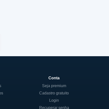
Conta
s
Seja premium
os
Cadastro gratuito
Login
Recuperar senha