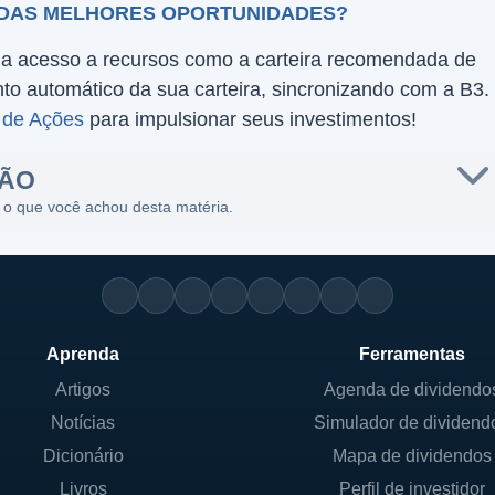
 DAS MELHORES OPORTUNIDADES?
ha acesso a recursos como a carteira recomendada de
o automático da sua carteira, sincronizando com a B3.
 de Ações
para impulsionar seus investimentos!
SÃO
 o que você achou desta matéria.
Aprenda
Ferramentas
Artigos
Agenda de dividendo
Notícias
Simulador de dividend
Dicionário
Mapa de dividendos
Livros
Perfil de investidor