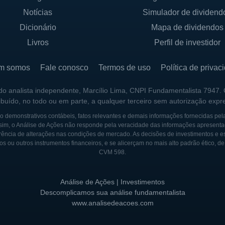
Notícias
Simulador de dividend
Dicionário
Mapa de dividendos
Livros
Perfil de investidor
m somos
Fale conosco
Termos de uso
Política de privac
 do analista independente, Marcílio Lima, CNPI Fundamentalista 7947.
ribuído, no todo ou em parte, a qualquer terceiro sem autorização expr
 demonstrativos contábeis, fatos relevantes e demais informações fornecidas pel
sim, o Análise de Ações não responde pela veracidade das informações apresenta
ência de alterações nas condições de mercado. As decisões de investimentos e estra
os ou outros instrumentos financeiros, e se alicerçam no mais alto padrão ético, d
CVM 598.
Análise de Ações | Investimentos
Descomplicamos sua análise fundamentalista
www.analisedeacoes.com