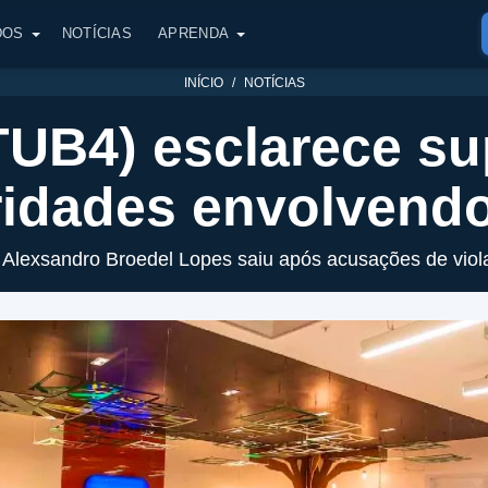
DOS
NOTÍCIAS
APRENDA
INÍCIO
NOTÍCIAS
ITUB4) esclarece s
aridades envolvend
Alexsandro Broedel Lopes saiu após acusações de viola