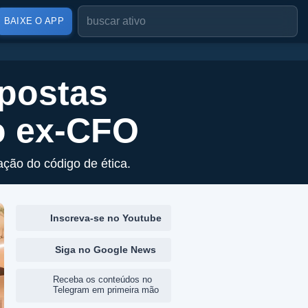
BAIXE O APP
upostas
o ex-CFO
ção do código de ética.
Inscreva-se no Youtube
Siga no Google News
Receba os conteúdos no
Telegram em primeira mão