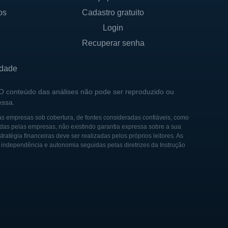
os
Cadastro gratuito
Login
Recuperar senha
idade
 O conteúdo das análises não pode ser reproduzido ou
essa.
as empresas sob cobertura, de fontes consideradas confiáveis, como
das pelas empresas, não existindo garantia expressa sobre a sua
tégia financeiras deve ser realizadas pelos próprios leitores. As
e independência e autonomia seguidas pelas diretrizes da Instrução