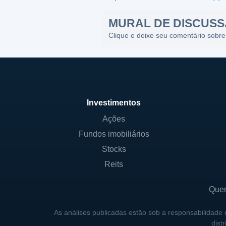
MURAL DE DISCUS
Clique e deixe seu comentário sobre
Investimentos
Ações
Fundos imobiliários
Stocks
Reits
Que
As análises publicadas estão sob a responsabilidade
dist