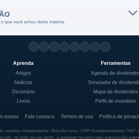
SÃO
 o que você achou desta matéria.
Aprenda
Ferramentas
Artigos
Agenda de dividendo
Notícias
Simulador de dividend
Dicionário
Mapa de dividendos
Livros
Perfil de investidor
m somos
Fale conosco
Termos de uso
Política de privac
 do analista independente, Marcílio Lima, CNPI Fundamentalista 7947.
ribuído, no todo ou em parte, a qualquer terceiro sem autorização expr