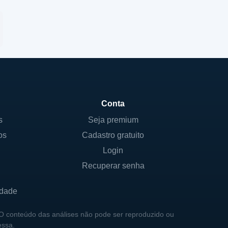
Conta
s
Seja premium
os
Cadastro gratuito
Login
Recuperar senha
idade
 O conteúdo das análises não pode ser reproduzido ou
essa.