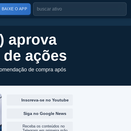
BAIXE O APP
) aprova
s de ações
ecomendação de compra após
Inscreva-se no Youtube
Siga no Google News
Receba os conteúdos no
Telegram em primeira mão