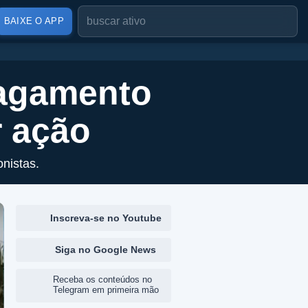
BAIXE O APP
pagamento
r ação
onistas.
Inscreva-se no Youtube
Siga no Google News
Receba os conteúdos no
Telegram em primeira mão