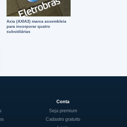
Axia (AXIA3) marca assembleia
para incorporar quatro
subsidiárias
Conta
s
Seja premium
os
Cadastro gratuito