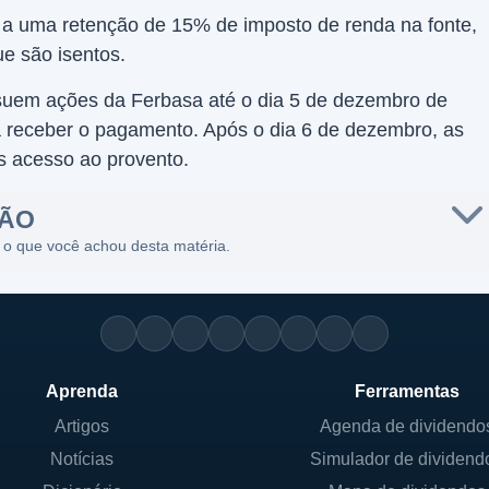
s a uma retenção de 15% de imposto de renda na fonte,
ue são isentos.
suem ações da Ferbasa até o dia 5 de dezembro de
 a receber o pagamento. Após o dia 6 de dezembro, as
s acesso ao provento.
SÃO
 o que você achou desta matéria.
Aprenda
Ferramentas
Artigos
Agenda de dividendo
Notícias
Simulador de dividend