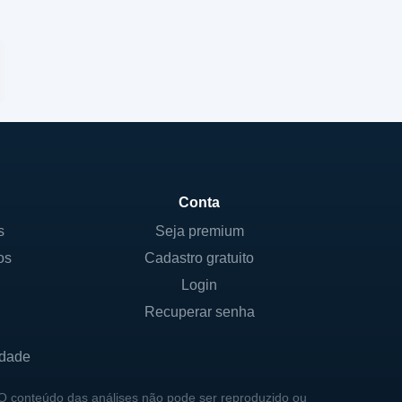
Conta
s
Seja premium
os
Cadastro gratuito
Login
Recuperar senha
idade
 O conteúdo das análises não pode ser reproduzido ou