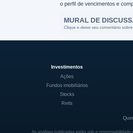
o perfil de vencimentos e com
MURAL DE DISCUS
Clique e deixe seu comentário sobre
Investimentos
Ações
Fundos imobiliários
Stocks
Reits
Que
As análises publicadas estão sob a responsabilidade