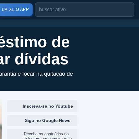
BAIXE O APP
éstimo de
ar dívidas
ntia e focar na quitação de
Inscreva-se no Youtube
Siga no Google News
Receba os conteúdos no
Telegram em primeira mão