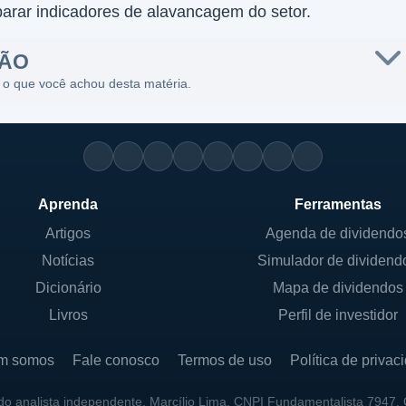
parar indicadores de alavancagem do setor.
SÃO
 o que você achou desta matéria.
Aprenda
Ferramentas
Artigos
Agenda de dividendo
Notícias
Simulador de dividend
Dicionário
Mapa de dividendos
Livros
Perfil de investidor
m somos
Fale conosco
Termos de uso
Política de privac
 do analista independente, Marcílio Lima, CNPI Fundamentalista 7947.