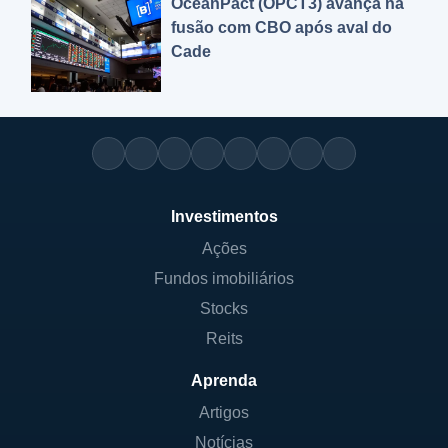
OceanPact (OPCT3) avança na
fusão com CBO após aval do
Cade
Investimentos
Ações
Fundos imobiliários
Stocks
Reits
Aprenda
Artigos
Notícias