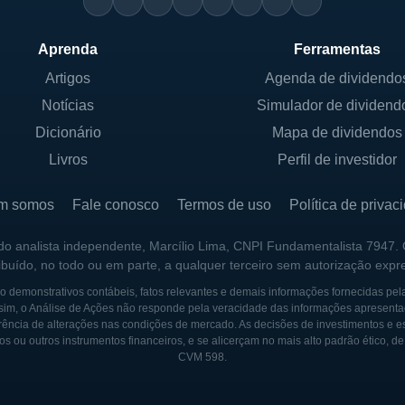
Aprenda
Ferramentas
Artigos
Agenda de dividendo
Notícias
Simulador de dividend
Dicionário
Mapa de dividendos
Livros
Perfil de investidor
m somos
Fale conosco
Termos de uso
Política de privac
 do analista independente, Marcílio Lima, CNPI Fundamentalista 7947.
ribuído, no todo ou em parte, a qualquer terceiro sem autorização expr
 demonstrativos contábeis, fatos relevantes e demais informações fornecidas pel
sim, o Análise de Ações não responde pela veracidade das informações apresenta
ência de alterações nas condições de mercado. As decisões de investimentos e estra
os ou outros instrumentos financeiros, e se alicerçam no mais alto padrão ético, d
CVM 598.