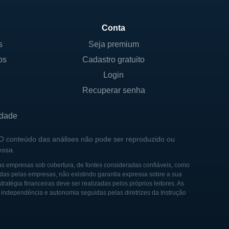
Conta
s
Seja premium
os
Cadastro gratuito
Login
Recuperar senha
idade
 O conteúdo das análises não pode ser reproduzido ou
essa.
as empresas sob cobertura, de fontes consideradas confiáveis, como
das pelas empresas, não existindo garantia expressa sobre a sua
tégia financeiras deve ser realizadas pelos próprios leitores. As
e independência e autonomia seguidas pelas diretrizes da Instrução