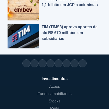
1,1 bilhão em JCP a acionistas
TIM (TIMS3) aprova aportes de
até R$ 670 milhões em
subsidiárias
Investimentos
Ações
Fundos imobiliários
Stocks
Reits