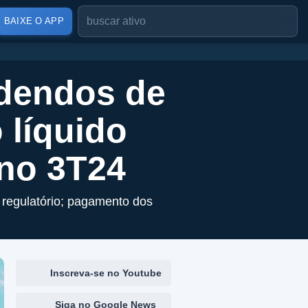
BAIXE O APP
idendos de
 líquido
 no 3T24
 regulatório; pagamento dos
Inscreva-se no Youtube
Siga no Google News