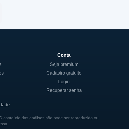
Conta
s
Seja premium
os
Cadastro gratuito
Login
Recuperar senha
idade
 O conteúdo das análises não pode ser reproduzido ou
essa.