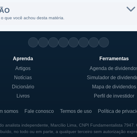
SÃO
 o que você achou desta matéria.
Aprenda
Ferramentas
Artigos
Agenda de dividendo
Notícias
Simulador de dividend
Dicionário
Mapa de dividendos
Livros
Perfil de investidor
m somos
Fale conosco
Termos de uso
Política de privac
 do analista independente, Marcílio Lima, CNPI Fundamentalista 7947.
ribuído, no todo ou em parte, a qualquer terceiro sem autorização expr