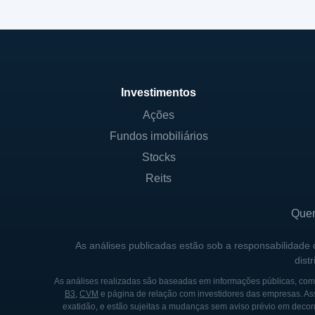
Investimentos
Ações
Fundos imobiliários
Stocks
Reits
Que
As análises publicadas estão sob a responsabilidade
dist
As análises realizadas são baseadas em informações públicas, como
B3
,
CVM
e página de relação com investidores das empresas. As
exatidão, e estão sujeitas a mudanças sem aviso prévio em decorr