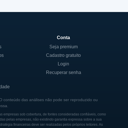
Conta
s
Seja premium
os
Cadastro gratuito
Login
Recuperar senha
idade
 O conteúdo das análises não pode ser reproduzido ou
essa.
as empresas sob cobertura, de fontes consideradas confiáveis, como
das pelas empresas, não existindo garantia expressa sobre a sua
tégia financeiras deve ser realizadas pelos próprios leitores. As