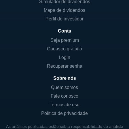
Simulador de dividendos
Além disso, a Fidelity Investments dispõe de
Mapa de dividendos
uma versão mobile para dispositivos móveis,
Perfil de investidor
além da versão desktop para computadores.
Conta
Assim, o investidor pode efetuar
investimentos de forma prática e rápida, de
Seja premium
acordo com a preferência individual de cada
Cadastro gratuito
um.
Login
Recuperar senha
Ainda, para questões de segurança, a
Fidelity Investments é fiscalizada pela
Sobre nós
organização norte-americana
FINRA
Quem somos
(Financial Industry Regulatory Authority).
Fale conosco
Termos de uso
DESVANTAGENS DA CORRETORA
Política de privacidade
FIDELITY INVESTMENTS
As análises publicadas estão sob a responsabilidade do analista
p>De acordo com interessados em investir