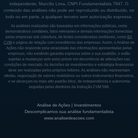
independente, Marcílio Lima, CNPI Fundamentalista 7947. O
através da Fidelity Investments, alguns
conteúdo das análises não pode ser reproduzido ou distribuído, no
serviços da corretora poderiam ser
todo ou em parte, a qualquer terceiro sem autorização expressa.
melhorados. Eles apontam a barreira da
As análises realizadas são baseadas em informações públicas, como
linguagem e falhas na infraestrutura
demonstrativos contábeis, fatos relevantes e demais informações fornecidas
pelas empresas sob cobertura, de fontes consideradas confiáveis, como
B3
,
tecnológica como principais pontos de
CVM
e página de relação com investidores das empresas. Assim, o Análise de
dificuldade.
Ações não responde pela veracidade das informações apresentadas pelas
empresas, não existindo garantia expressa sobre a sua exatidão, e estão
sujeitas a mudanças sem aviso prévio em decorrência de alterações nas
p>Adicionalmente, a Fidelity Investments
condições de mercado. As decisões de investimentos e estratégia financeiras
tem um processo de abertura de contas
deve ser realizadas pelos próprios leitores. As análises não representam
ofertas, negociação de valores mobiliários ou outros instrumentos financeiros,
burocrático que consiste em enviar
e se alicerçam no mais alto padrão ético, de independência e autonomia
documentos, como cópia de passaporte e
seguidas pelas diretrizes da Instrução CVM 598.
formulários preenchidos e assinados à mão.
Análise de Ações | Investimentos
p>Por fim, a Fidelity não abre contas para
Descomplicamos sua análise fundamentalista
quem reside fora dos Estados Unidos ou não
www.analisedeacoes.com
tem relação nenhuma com o país ou a
instituição financeira em questão.