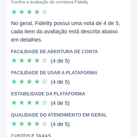
Confira a avaliação da corretora Fidelity
☆
☆
☆
☆
☆
No geral, Fidelity possui uma nota de 4 de 5,
cada item da avaliação está descrita abaixo
em detalhes.
FACILIDADE DE ABERTURA DE CONTA
☆
☆
☆
☆
☆
(4 de 5)
FACILIDADE DE USAR A PLATAFORMA
☆
☆
☆
☆
☆
(4 de 5)
ESTABILIDADE DA PLATAFORMA
☆
☆
☆
☆
☆
(4 de 5)
QUALIDADE DO ATENDIMENTO EM GERAL
☆
☆
☆
☆
☆
(4 de 5)
CUSTOS E TAXAS