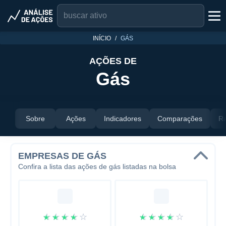
INÍCIO
GÁS
AÇÕES DE
Gás
Sobre
Ações
Indicadores
Comparações
Ra
EMPRESAS DE GÁS
Confira a lista das ações de gás listadas na bolsa
☆
☆
☆
☆
☆
☆
☆
☆
☆
☆